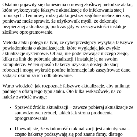
Ostatnio pojawiły się doniesienia o ‌nowej złośliwej metodzie ataku,
⁤która​ wykorzystuje fałszywe aktualizacje do infekowania stacji
roboczych.⁤ Ten nowy​ rodzaj ataku jest ‌szczególnie niebezpieczny,
ponieważ może sprawić, że użytkownik myśli,⁤ że dokonuje
bezpiecznej aktualizacji, podczas gdy w rzeczywistości instaluje
złośliwe oprogramowanie.
Metoda ataku polega ⁤na tym, że cyberprzestępcy ⁣wysyłają fałszywe
powiadomienia o aktualizacjach, które wyglądają jak⁤ zwykłe
aktualizacje systemowe. Ofiara, nie podejrzewając niczego złego,
klika‌ na link do ⁣pobrania aktualizacji i instaluje ją na swoim
komputerze. W ten sposób hakerzy uzyskują dostęp do stacji
⁤roboczej i mogą wykraść poufne informacje lub zaszyfrować⁢ dane,
żądając okupu za ich odblokowanie.
Warto wiedzieć, jak rozpoznać fałszywe aktualizacje, aby⁢ uniknąć⁣
padnięcia ofiarą tego typu ataku. Oto kilka wskazówek, na co
należy zwrócić uwagę:
Sprawdź ⁣źródło‍ aktualizacji – zawsze pobieraj aktualizacje ze
sprawdzonych źródeł, takich jak‍ strona producenta
oprogramowania.
Upewnij​ się, że wiadomość o ⁢aktualizacji jest autentyczna –
często ‌hakerzy podszywają się pod znane⁣ firmy, dlatego