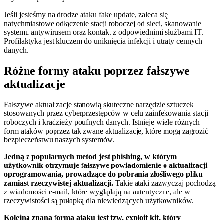
Jeśli jesteśmy na drodze ataku fake update, zaleca się
natychmiastowe odłączenie stacji roboczej od ‍sieci, skanowanie
systemu antywirusem ​oraz kontakt z odpowiednimi służbami IT.
Profilaktyka jest kluczem do uniknięcia infekcji i utraty cennych​
danych.
Różne formy ataku poprzez fałszywe
aktualizacje
Fałszywe aktualizacje stanowią‌ skuteczne narzędzie sztuczek
stosowanych przez⁢ cyberprzestępców w celu⁢ zainfekowania stacji
roboczych i kradzieży poufnych danych. Istnieje wiele różnych ​
form ataków‍ poprzez tak zwane aktualizacje, ‌które mogą zagrozić
bezpieczeństwu naszych systemów.
Jedną z popularnych metod​ jest phishing, w którym
użytkownik otrzymuje fałszywe powiadomienie o aktualizacji​
oprogramowania, prowadzące ‍do pobrania złośliwego pliku
zamiast rzeczywistej ‍aktualizacji.
Takie ataki zazwyczaj⁣ pochodzą
​z wiadomości e-mail, które ​wyglądają na autentyczne,‍ ale w
rzeczywistości są pułapką⁤ dla niewiedzących użytkowników.
Kolejną znaną formą ataku jest tzw. exploit kit, który