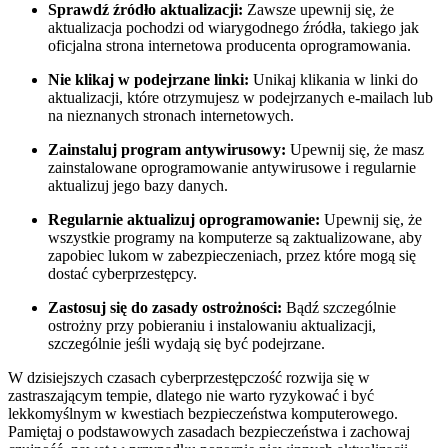
Sprawdź źródło aktualizacji:
Zawsze upewnij się, że
aktualizacja ⁣pochodzi od wiarygodnego źródła, takiego jak
oficjalna strona internetowa producenta oprogramowania.
Nie​ klikaj w podejrzane ​linki:
Unikaj klikania w linki do
aktualizacji, które otrzymujesz ‌w podejrzanych e-mailach lub
na nieznanych stronach internetowych.
Zainstaluj program antywirusowy:
⁢Upewnij się, że masz
zainstalowane oprogramowanie antywirusowe i regularnie
aktualizuj jego ⁤bazy danych.
Regularnie aktualizuj oprogramowanie:
Upewnij się, że
wszystkie programy na komputerze są zaktualizowane, aby
zapobiec lukom w zabezpieczeniach, przez które​ mogą się
dostać cyberprzestępcy.
Zastosuj się do ⁤zasady ostrożności:
Bądź szczególnie
ostrożny przy pobieraniu i instalowaniu aktualizacji,
szczególnie jeśli wydają się być podejrzane.
W dzisiejszych czasach cyberprzestępczość rozwija się w
zastraszającym tempie, dlatego ​nie ‍warto ryzykować i być
lekkomyślnym w kwestiach bezpieczeństwa komputerowego.
⁢Pamiętaj o podstawowych zasadach bezpieczeństwa i zachowaj