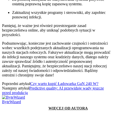
ostatnią ‌poprawną kopię zapasową ⁣systemu.
Zaktualizuj wszystkie programy‌ i sterowniki, aby ⁤zapobiec
ponownej infekcji.
Pamiętaj, że ważne‌ jest również przestrzeganie zasad
bezpieczeństwa online, aby uniknąć podobnych sytuacji w
‍przyszłości.
Podsumowując, konieczne jest zachowanie czujności ‌i ostrożności
wobec wszelkich podejrzanych aktualizacji oprogramowania na
naszych stacjach roboczych. Fałszywe aktualizacje mogą prowadzić
do infekcji naszego systemu oraz kradzieży danych, dlatego należy
zawsze sprawdzać źródło i autentyczność proponowanej
aktualizacji. Pamiętajmy,‌ że bezpieczeństwo naszej stacji roboczej‌
zależy od naszej świadomości i odpowiedzialności. Bądźmy
⁣ostrożni i chronijmy swoje dane!
Poprzedni artykuł
Czy warto kupić Ładowarka GaN 240 W?
Następny artykuł
Predictive quality: AI przewiduje wady jeszcze
przed produkcją
ByteWizard
PODOBNE ARTYKUŁY
WIĘCEJ OD AUTORA