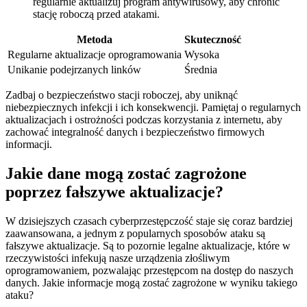
regularnie aktualizuj program antywirusowy, ⁣aby chronić​
stację roboczą przed atakami.
Metoda
Skuteczność
Regularne aktualizacje oprogramowania
Wysoka
Unikanie podejrzanych linków
Średnia
Zadbaj o bezpieczeństwo stacji roboczej, aby uniknąć
niebezpiecznych ⁣infekcji i ich konsekwencji. Pamiętaj ⁢o regularnych​
aktualizacjach i ostrożności podczas korzystania z internetu, aby
zachować integralność danych i bezpieczeństwo firmowych
informacji.
Jakie dane mogą zostać zagrożone
poprzez fałszywe aktualizacje?
W ‌dzisiejszych czasach cyberprzestępczość ⁢staje się coraz bardziej
zaawansowana, a jednym ⁢z‌ popularnych sposobów ataku są
fałszywe aktualizacje. Są⁢ to pozornie legalne aktualizacje, które w
rzeczywistości infekują nasze urządzenia złośliwym
oprogramowaniem, pozwalając przestępcom na dostęp do ⁢naszych
danych. Jakie informacje mogą zostać zagrożone w wyniku ⁢takiego
ataku?