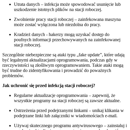
Utrata danych‌ – infekcja może spowodować usunięcie lub
uszkodzenie istotnych plików na stacji roboczej.
Zwolnienie ⁢pracy stacji roboczej – zainfekowana maszyna
może zostać‌ wyłączona lub niezdolna do pracy.
Kradzież danych -⁢ hakerzy mogą uzyskać⁣ dostęp do
poufnych ‍informacji przechowywanych na zainfekowanej
stacji roboczej.
Szczególnie niebezpieczne są​ ataki ​typu „fake update”, które udają
być legalnymi aktualizacjami oprogramowania, podczas gdy w
rzeczywistości są złośliwym oprogramowaniem. Takie ataki mogą
‌być trudne do zidentyfikowania i‌ prowadzić do poważnych
problemów.
Jak ⁢uchronić się przed infekcją stacji ‍roboczej?
Regularne aktualizacje oprogramowania​ – zapewnij, że
wszystkie‍ programy na‍ stacji roboczej są zawsze aktualne.
Ostrzeżenia przed podejrzanymi linkami – unikaj klikania w
podejrzane linki lub ⁢załączniki ​w‍ wiadomościach e-mail.
Używaj skutecznego programu antywirusowego – zainstaluj i