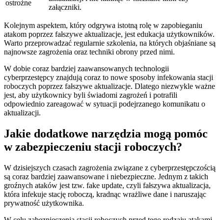
ostrożne
załączniki.
Kolejnym aspektem, który odgrywa istotną rolę w zapobieganiu
atakom poprzez fałszywe aktualizacje, jest edukacja użytkowników.
Warto przeprowadzać⁤ regularnie szkolenia, na których objaśniane są
najnowsze zagrożenia oraz techniki obrony przed nimi.
W dobie coraz bardziej zaawansowanych technologii
cyberprzestępcy znajdują coraz to nowe sposoby⁣ infekowania stacji
roboczych poprzez fałszywe aktualizacje. Dlatego niezwykle ważne
jest, aby⁢ użytkownicy byli świadomi zagrożeń i potrafili
odpowiednio zareagować⁣ w sytuacji podejrzanego komunikatu o
aktualizacji.
Jakie dodatkowe narzędzia mogą⁣ pomóc
w zabezpieczeniu stacji roboczych?
W dzisiejszych czasach zagrożenia związane z cyberprzestępczością⁢
są coraz bardziej zaawansowane i niebezpieczne.⁤ Jednym z ‍takich ​
groźnych ataków jest tzw. fake update, czyli fałszywa aktualizacja,
która infekuje stację roboczą, kradnąc ​wrażliwe dane i naruszając
prywatność użytkownika.
W celu⁣ zabezpieczenia stacji roboczych‍ przed tego rodzaju atakami,