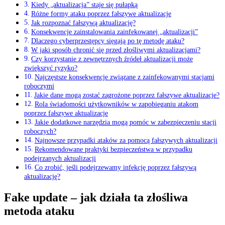
Kiedy „aktualizacja” staje się pułapką
Różne formy ataku poprzez fałszywe aktualizacje
Jak rozpoznać fałszywą aktualizację?
Konsekwencje zainstalowania zainfekowanej ‌„aktualizacji”
Dlaczego cyberprzestępcy‌ sięgają po tę metodę ataku?
W jaki sposób ‌chronić się przed złośliwymi ⁢aktualizacjami?
Czy korzystanie‍ z zewnętrznych źródeł aktualizacji może
zwiększyć ryzyko?
Najczęstsze konsekwencje ⁣związane z zainfekowanymi stacjami
roboczymi
Jakie dane mogą zostać zagrożone poprzez fałszywe aktualizacje?
Rola świadomości użytkowników w zapobieganiu atakom
poprzez fałszywe⁢ aktualizacje
Jakie dodatkowe narzędzia mogą⁣ pomóc w zabezpieczeniu stacji
roboczych?
Najnowsze przypadki ataków za pomocą fałszywych aktualizacji
Rekomendowane praktyki bezpieczeństwa ⁣w przypadku
podejrzanych aktualizacji
Co​ zrobić, jeśli podejrzewamy ‍infekcję poprzez ⁤fałszywą
aktualizację?
Fake update – jak działa ta⁢ złośliwa
metoda ataku