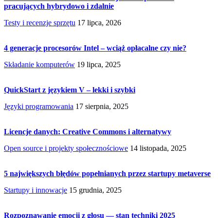
pracujących hybrydowo i zdalnie
Testy i recenzje sprzętu
17 lipca, 2026
4 generacje procesorów Intel – wciąż opłacalne czy nie?
Składanie komputerów
19 lipca, 2025
QuickStart z językiem V – lekki i szybki
Języki programowania
17 sierpnia, 2025
Licencje danych: Creative Commons i alternatywy
Open source i projekty społecznościowe
14 listopada, 2025
5 największych błędów popełnianych przez startupy metaverse
Startupy i innowacje
15 grudnia, 2025
Rozpoznawanie emocji z głosu — stan techniki 2025