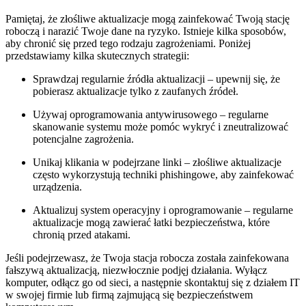
Pamiętaj, że złośliwe aktualizacje mogą zainfekować Twoją ‍stację
roboczą i narazić Twoje dane na ryzyko. Istnieje‌ kilka sposobów,
aby chronić się przed tego ​rodzaju zagrożeniami. ⁤Poniżej
przedstawiamy kilka skutecznych strategii:
Sprawdzaj regularnie źródła aktualizacji – upewnij ‍się, że
pobierasz aktualizacje​ tylko z ⁢zaufanych źródeł.
Używaj oprogramowania antywirusowego – regularne
skanowanie ‍systemu może pomóc wykryć i zneutralizować
potencjalne​ zagrożenia.
Unikaj klikania w podejrzane linki – złośliwe ⁤aktualizacje
często wykorzystują techniki⁤ phishingowe, aby zainfekować
urządzenia.
Aktualizuj system operacyjny i‌ oprogramowanie​ – regularne
‌aktualizacje mogą zawierać łatki bezpieczeństwa, które
chronią przed atakami.
Jeśli podejrzewasz, ‍że Twoja⁢ stacja robocza została zainfekowana
fałszywą aktualizacją, niezwłocznie podjęj działania. Wyłącz
komputer, odłącz​ go od sieci, a następnie skontaktuj się z działem IT
w swojej firmie lub firmą zajmującą się bezpieczeństwem