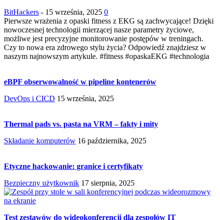
BitHackers
-
15 września, 2025
0
Pierwsze wrażenia z opaski fitness z EKG są zachwycające! Dzięki
nowoczesnej technologii mierzącej nasze parametry życiowe,
możliwe jest precyzyjne monitorowanie postępów w treningach.
Czy to nowa era zdrowego stylu życia? Odpowiedź znajdziesz w
naszym najnowszym artykule. #fitness #opaskaEKG #technologia
eBPF obserwowalność w pipeline kontenerów
DevOps i CICD
15 września, 2025
Thermal pads vs. pasta na VRM – fakty i mity
Składanie komputerów
16 października, 2025
Etyczne hackowanie: granice i certyfikaty
Bezpieczny użytkownik
17 sierpnia, 2025
Test zestawów do wideokonferencji dla zespołów IT