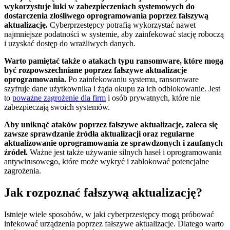
wykorzystuje luki w zabezpieczeniach systemowych do
dostarczenia ⁤złośliwego oprogramowania poprzez fałszywą
aktualizację.
Cyberprzestępcy potrafią wykorzystać nawet
najmniejsze podatności w systemie, aby zainfekować stację roboczą
i uzyskać dostęp do wrażliwych danych.
Warto pamiętać także o atakach typu ransomware,‌ które mogą
być rozpowszechniane poprzez fałszywe aktualizacje
oprogramowania.
Po ⁤zainfekowaniu systemu, ransomware⁢
szyfruje⁣ dane użytkownika i żąda okupu za ich odblokowanie. Jest⁢
to
poważne zagrożenie dla firm
‌ i osób prywatnych, które nie
zabezpieczają swoich systemów.
Aby uniknąć ataków poprzez fałszywe⁣ aktualizacje, ‌zaleca się
zawsze sprawdzanie ‌źródła aktualizacji oraz regularne
aktualizowanie oprogramowania ze sprawdzonych i zaufanych‍
źródeł.
Ważne jest także‌ używanie silnych haseł i oprogramowania
antywirusowego, które może wykryć i zablokować potencjalne
zagrożenia.
Jak rozpoznać fałszywą aktualizację?
Istnieje wiele sposobów, w jaki‍ cyberprzestępcy mogą próbować
infekować urządzenia poprzez fałszywe aktualizacje. Dlatego ‍warto ​