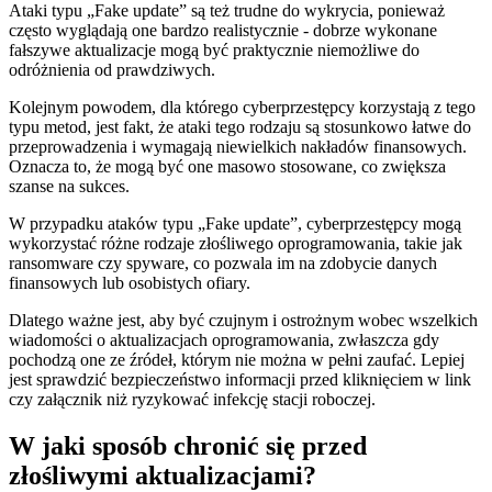
Ataki typu „Fake update”⁢ są też trudne do wykrycia, ponieważ
często wyglądają one bardzo realistycznie ⁣- dobrze wykonane
fałszywe aktualizacje mogą być praktycznie niemożliwe do
odróżnienia od prawdziwych.
Kolejnym powodem, dla którego cyberprzestępcy korzystają z tego
typu‍ metod, jest fakt, że ataki tego rodzaju są stosunkowo‍ łatwe do
przeprowadzenia i wymagają ⁣niewielkich nakładów finansowych.
Oznacza to,​ że mogą być one masowo stosowane, co zwiększa
szanse na sukces.
W ‍przypadku⁣ ataków typu „Fake update”, cyberprzestępcy mogą ​
wykorzystać różne rodzaje złośliwego oprogramowania, takie jak
ransomware czy spyware, co pozwala im na zdobycie danych
finansowych ‌lub osobistych ofiary.
Dlatego ważne jest, aby być czujnym ⁣i ostrożnym wobec wszelkich
wiadomości o aktualizacjach oprogramowania, zwłaszcza gdy
pochodzą one ze źródeł, którym nie można‍ w pełni zaufać. Lepiej
jest sprawdzić bezpieczeństwo informacji przed kliknięciem w link
czy ⁤załącznik ​niż ryzykować infekcję stacji roboczej.
W jaki sposób ‌chronić się przed
złośliwymi ⁢aktualizacjami?