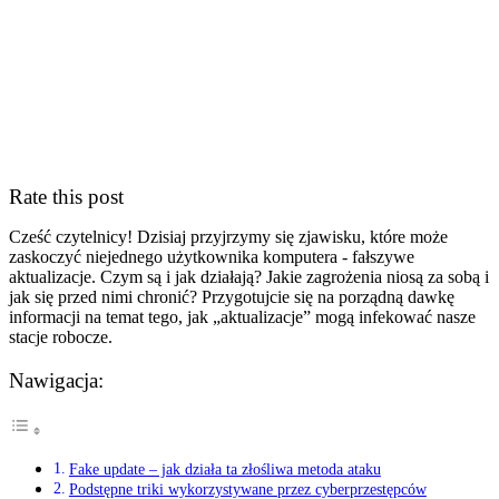
Rate this post
Cześć czytelnicy! Dzisiaj przyjrzymy się zjawisku, które może
zaskoczyć niejednego użytkownika komputera ⁢- fałszywe
aktualizacje. Czym​ są i jak działają? Jakie zagrożenia niosą⁢ za sobą ⁤i
jak się przed nimi chronić? Przygotujcie się na porządną​ dawkę
informacji na temat tego, jak „aktualizacje” mogą ‍infekować nasze​
stacje robocze.
Nawigacja:
Fake update – jak działa ta⁢ złośliwa metoda ataku
Podstępne triki wykorzystywane przez cyberprzestępców