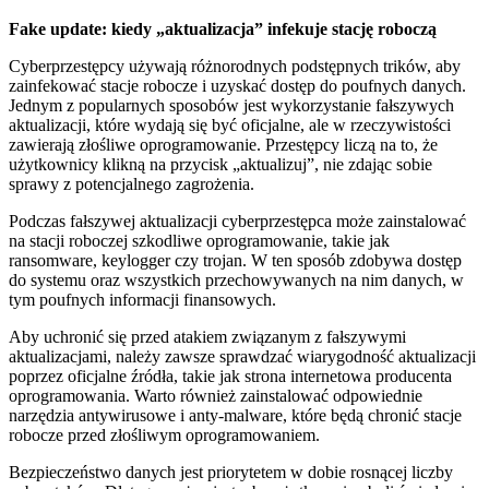
Fake update: kiedy „aktualizacja” infekuje stację roboczą
Cyberprzestępcy używają różnorodnych podstępnych trików, aby
zainfekować stacje ⁣robocze i‌ uzyskać dostęp do ⁣poufnych danych.
Jednym z popularnych⁣ sposobów jest wykorzystanie fałszywych
aktualizacji, które‌ wydają się być oficjalne, ale w rzeczywistości
zawierają złośliwe oprogramowanie. ⁣Przestępcy liczą na to, że
użytkownicy klikną na⁢ przycisk „aktualizuj”, nie zdając sobie
sprawy z potencjalnego zagrożenia.
Podczas fałszywej ​aktualizacji cyberprzestępca może zainstalować
na ⁣stacji ‌roboczej szkodliwe oprogramowanie, takie jak‌
ransomware, keylogger czy​ trojan. W ten sposób zdobywa dostęp
do ⁣systemu oraz wszystkich przechowywanych na nim danych, w
tym poufnych ‍informacji finansowych.
Aby uchronić się przed ‍atakiem związanym z ​fałszywymi‍
aktualizacjami, należy zawsze sprawdzać wiarygodność aktualizacji
poprzez oficjalne źródła, takie jak strona internetowa producenta
oprogramowania. Warto również zainstalować odpowiednie
narzędzia antywirusowe i anty-malware, które będą chronić stacje
robocze przed złośliwym oprogramowaniem.
Bezpieczeństwo danych ​jest priorytetem w dobie rosnącej liczby