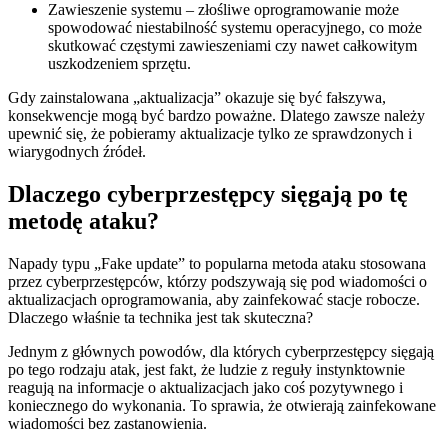
Zawieszenie ⁢systemu – złośliwe ⁤oprogramowanie może⁣
spowodować niestabilność systemu operacyjnego, co może
skutkować ⁣częstymi zawieszeniami czy nawet ‌całkowitym
uszkodzeniem sprzętu.
Gdy ⁢zainstalowana „aktualizacja” okazuje się być fałszywa,
konsekwencje mogą być bardzo poważne. Dlatego zawsze​ należy
upewnić się, że pobieramy aktualizacje tylko ze sprawdzonych i
wiarygodnych źródeł.
Dlaczego cyberprzestępcy‌ sięgają po tę
metodę ataku?
Napady typu „Fake update” to popularna⁣ metoda ataku ⁣stosowana⁣
przez cyberprzestępców, którzy podszywają się pod wiadomości o
aktualizacjach⁢ oprogramowania, aby zainfekować stacje robocze.
Dlaczego właśnie ta technika jest tak skuteczna?
Jednym z głównych powodów, dla których‌ cyberprzestępcy sięgają
po tego rodzaju atak, jest fakt, że ludzie z reguły instynktownie
reagują na informacje o aktualizacjach jako​ coś pozytywnego i
koniecznego do wykonania. To sprawia, że otwierają zainfekowane
‌wiadomości bez zastanowienia.