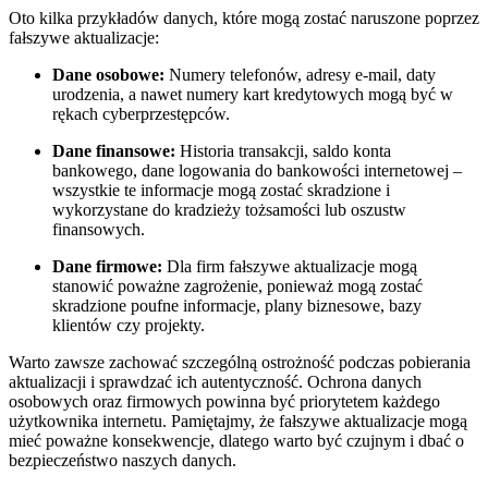
Oto kilka przykładów ⁢danych, ‌które mogą zostać naruszone ⁢poprzez
fałszywe aktualizacje:
Dane osobowe:
Numery ​telefonów, adresy e-mail,⁤ daty
urodzenia, a nawet numery kart kredytowych mogą ‌być‍ w
rękach cyberprzestępców.
Dane finansowe:
Historia ‍transakcji, saldo konta
bankowego, dane logowania do bankowości internetowej –
wszystkie te informacje mogą zostać skradzione i
wykorzystane do kradzieży⁢ tożsamości lub oszustw
finansowych.
Dane firmowe:
Dla firm fałszywe aktualizacje mogą
stanowić poważne zagrożenie, ponieważ mogą zostać
skradzione poufne informacje, plany biznesowe, ​bazy
klientów czy projekty.
Warto ⁤zawsze zachować szczególną ostrożność podczas pobierania
⁢aktualizacji i sprawdzać ich ‍autentyczność. Ochrona danych
osobowych oraz firmowych ⁤powinna być priorytetem każdego
użytkownika internetu. Pamiętajmy, że fałszywe aktualizacje mogą
mieć ‌poważne konsekwencje,⁢ dlatego warto być⁢ czujnym i dbać o
bezpieczeństwo naszych danych.