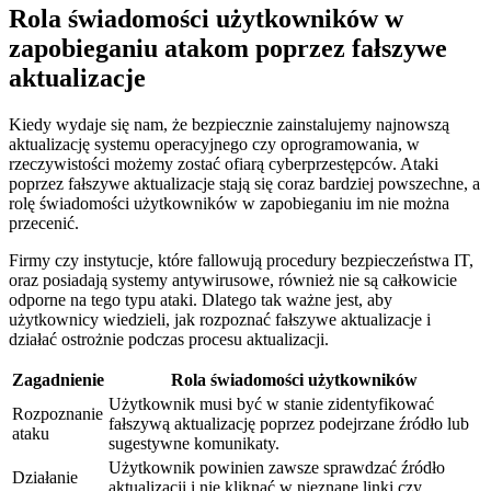
Rola świadomości użytkowników w
zapobieganiu atakom poprzez fałszywe⁢
aktualizacje
Kiedy wydaje się nam, że bezpiecznie zainstalujemy najnowszą
aktualizację systemu operacyjnego czy ⁣oprogramowania, w
rzeczywistości możemy zostać ofiarą cyberprzestępców. Ataki
poprzez fałszywe aktualizacje stają się coraz bardziej powszechne, a
rolę świadomości użytkowników w zapobieganiu im nie można
przecenić.
Firmy czy instytucje, które fallowują⁢ procedury bezpieczeństwa IT,
oraz posiadają⁤ systemy antywirusowe, również nie są całkowicie
odporne na tego typu ataki. Dlatego tak ważne jest, aby
użytkownicy wiedzieli, jak rozpoznać fałszywe⁣ aktualizacje i ​
działać ostrożnie podczas procesu aktualizacji.
Zagadnienie
Rola świadomości użytkowników
Użytkownik musi​ być w stanie zidentyfikować
Rozpoznanie
fałszywą aktualizację poprzez podejrzane źródło ‍lub
‍ataku
sugestywne komunikaty.
Użytkownik powinien ​zawsze sprawdzać źródło
Działanie
aktualizacji i nie kliknąć w nieznane linki czy