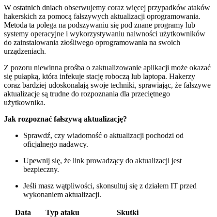
W ostatnich dniach obserwujemy coraz więcej przypadków ataków
hakerskich‍ za pomocą ⁣fałszywych aktualizacji oprogramowania.
Metoda ta polega na podszywaniu się pod znane programy lub
systemy​ operacyjne i wykorzystywaniu naiwności‍ użytkowników
do ‌zainstalowania złośliwego ‌oprogramowania na swoich
urządzeniach.
Z pozoru niewinna prośba o zaktualizowanie aplikacji może okazać
się pułapką, która infekuje stację roboczą lub laptopa.⁢ Hakerzy
coraz bardziej udoskonalają swoje techniki, sprawiając, że fałszywe
aktualizacje są trudne do⁤ rozpoznania dla ⁣przeciętnego
użytkownika.
Jak rozpoznać ⁤fałszywą aktualizację?
Sprawdź, czy wiadomość o aktualizacji pochodzi ⁣od
oficjalnego nadawcy.
Upewnij się, że link prowadzący do⁢ aktualizacji jest
bezpieczny.
Jeśli masz wątpliwości, skonsultuj się z działem IT‍ przed⁤
wykonaniem aktualizacji.
Data
Typ ataku
Skutki