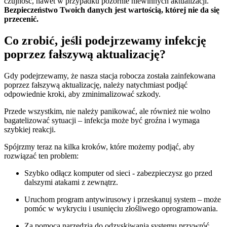
czujność, nawet w przypadku pozornie niewinnych aktualizacji.
Bezpieczeństwo Twoich danych jest wartością, której nie da się
przecenić.
Co​ zrobić, jeśli podejrzewamy ‍infekcję
poprzez ⁤fałszywą aktualizację?
Gdy‍ podejrzewamy, że nasza stacja robocza​ została zainfekowana
poprzez fałszywą aktualizację, należy natychmiast podjąć ​
odpowiednie kroki, aby zminimalizować szkody.
Przede wszystkim, nie należy⁢ panikować, ale również nie wolno
bagatelizować sytuacji – ‍infekcja może być groźna i wymaga
szybkiej reakcji.
Spójrzmy teraz na kilka kroków, które możemy podjąć, aby​
rozwiązać ten problem:
Szybko odłącz komputer od sieci ⁤- zabezpieczysz go przed
dalszymi ⁢atakami z zewnątrz.
Uruchom⁢ program antywirusowy i przeskanuj system – może
pomóc w wykryciu i usunięciu złośliwego oprogramowania.
Za pomocą ⁤narzędzia do odzyskiwania systemu przywróć