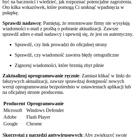
być na baczności ⁤i wiedzieć, jak rozpoznać​ potencjalne zagrożenia.
Oto‍ kilka wskazówek, które pomogą Ci uniknąć wpadnięcia w
pułapkę.
Sprawdź nadawcę
: Pamiętaj, że renomowane firmy⁢ nie wysyłają
wiadomości e-mail z prośbą o pobranie aktualizacji. ⁢Zawsze
sprawdź adres e-mail ⁣nadawcy i upewnij się, że jest on autentyczny.
Sprawdź, czy link prowadzi do oficjalnej strony
Sprawdź, czy wiadomość zawiera błędy ortograficzne
Zignoruj​ wiadomości,⁤ które ⁤brzmią‌ zbyt pilnie
Zaktualizuj oprogramowanie​ ręcznie
: Zamiast klikać w linki do⁤
fałszywych aktualizacji, ⁢zawsze sprawdzaj dostępność nowych
wersji oprogramowania bezpośrednio ⁢w ustawieniach aplikacji lub
na⁣ oficjalnej stronie producenta.
Producent
Oprogramowanie
Microsoft
Windows Defender
Adobe
Flash Player
Google
Chrome
Skorzystaj z narzędzi antywirusowych
: Aby zwiększyć swoje