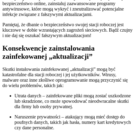
bezpieczeństwo online, zainstaluj zaawansowane programy
antywirusowe, które mogą wykryć i​ zneutralizować potencjalne
infekcje związane z fałszywymi aktualizacjami.
Pamiętaj, że dbanie o bezpieczeństwo swojej stacji ⁢roboczej jest
kluczowe w dobie wzrastających zagrożeń ⁢sieciowych. Bądź czujny
i‌ nie daj się oszukać⁢ fałszywym aktualizacjom!
Konsekwencje zainstalowania
zainfekowanej ‌„aktualizacji”
Skutki instalowania zainfekowanej „aktualizacji” mogą być
katastrofalne ⁣dla stacji⁣ roboczej i jej użytkowników. Wirusy,⁣
malware ⁢oraz inne złośliwe ⁤oprogramowanie mogą przyczynić się
do wielu problemów, takich jak:
Utrata danych – zainfekowane pliki mogą zostać uszkodzone
lub skradzione, co może spowodować nieodwracalne skutki
dla firmy lub osoby prywatnej.
Naruszenie prywatności – atakujący mogą⁤ mieć dostęp do
poufnych danych, takich jak hasła, numery kart kredytowych⁢
czy dane personalne.