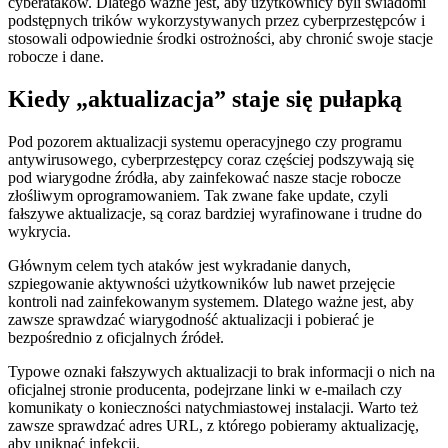
cyberataków. Dlatego ważne jest, aby użytkownicy byli świadomi
podstępnych trików wykorzystywanych przez cyberprzestępców i
‌stosowali odpowiednie środki ostrożności, aby chronić swoje stacje
‍robocze i dane.
Kiedy „aktualizacja” staje się pułapką
Pod pozorem aktualizacji systemu ⁤operacyjnego czy programu ​
antywirusowego, cyberprzestępcy coraz częściej podszywają się
pod wiarygodne źródła, aby zainfekować nasze stacje robocze
złośliwym ⁣oprogramowaniem. Tak zwane fake update, czyli
fałszywe aktualizacje, są coraz bardziej wyrafinowane ‍i trudne do⁢
wykrycia.
Głównym celem tych ataków jest ⁢wykradanie danych,
szpiegowanie aktywności użytkowników lub nawet przejęcie
kontroli nad zainfekowanym‌ systemem. ⁢Dlatego ważne​ jest, aby
zawsze sprawdzać wiarygodność‍ aktualizacji i pobierać je
bezpośrednio z oficjalnych źródeł.
Typowe oznaki ​fałszywych‍ aktualizacji to brak informacji o nich na
oficjalnej ‍stronie producenta, podejrzane linki w e-mailach⁣ czy
komunikaty o konieczności natychmiastowej instalacji. Warto też
zawsze sprawdzać adres URL, z którego pobieramy aktualizację,
aby uniknąć infekcji.