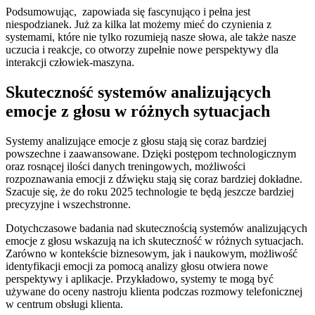
Podsumowując,‍ ⁢ zapowiada się ⁢fascynująco i pełna jest
niespodzianek. Już za ‌kilka lat możemy‍ mieć do⁣ czynienia⁣ z
systemami, które ⁣nie tylko ‌rozumieją nasze słowa, ale⁤ także nasze
uczucia ⁣i reakcje, co otworzy zupełnie nowe‌ perspektywy⁤ dla
interakcji człowiek-maszyna.
Skuteczność systemów analizujących
⁤emocje ‌z głosu w różnych sytuacjach
Systemy ⁢analizujące emocje z głosu stają się coraz bardziej
powszechne i ‌zaawansowane. Dzięki postępom‌ technologicznym
⁣oraz​ rosnącej ilości ​danych ​treningowych, możliwości
rozpoznawania emocji z dźwięku ​stają się coraz bardziej dokładne.
⁤Szacuje się, że do roku 2025 ‍technologie te ⁤będą ⁣jeszcze bardziej
precyzyjne ⁤i wszechstronne.
Dotychczasowe⁣ badania nad‍ skutecznością ⁤systemów analizujących
emocje z głosu wskazują na ich skuteczność w‍ różnych sytuacjach.
Zarówno w ​kontekście biznesowym, jak ‌i naukowym, możliwość
identyfikacji​ emocji za ​pomocą analizy głosu ⁣otwiera nowe
perspektywy i aplikacje. ⁢Przykładowo, systemy te mogą być
⁢używane do oceny nastroju klienta podczas rozmowy ​telefonicznej
w centrum obsługi klienta.