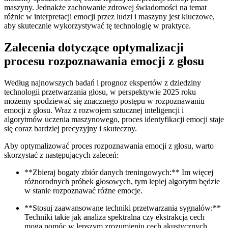
maszyny. Jednakże‍ zachowanie zdrowej świadomości na temat
różnic w interpretacji emocji przez​ ludzi i ‍maszyny⁤ jest kluczowe,
aby skutecznie wykorzystywać tę technologię ⁤w praktyce.
Zalecenia dotyczące​ optymalizacji
procesu rozpoznawania emocji z​ głosu
Według najnowszych badań i prognoz ekspertów z ​dziedziny
technologii przetwarzania głosu, w ‍perspektywie 2025 roku
możemy spodziewać się znacznego postępu w⁣ rozpoznawaniu
emocji z głosu. Wraz z rozwojem sztucznej inteligencji i
‌algorytmów uczenia maszynowego, proces‌ identyfikacji ⁤emocji staje
się coraz ⁣bardziej precyzyjny i skuteczny.
Aby ​optymalizować ⁢proces rozpoznawania emocji z głosu, warto
skorzystać z następujących zaleceń:
**Zbieraj bogaty zbiór danych treningowych:** Im więcej
różnorodnych próbek głosowych, ⁤tym lepiej algorytm będzie
w stanie rozpoznawać różne emocje.
**Stosuj zaawansowane ⁢techniki przetwarzania sygnałów:**⁢
Techniki takie ‌jak analiza spektralna czy ekstrakcja⁤ cech
mogą pomóc w lepszym zrozumieniu cech akustycznych⁢