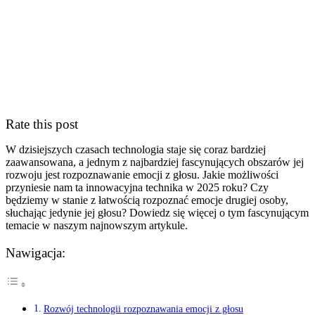
Rate this post
W​ dzisiejszych‍ czasach technologia‍ staje ⁤się coraz bardziej
zaawansowana, a⁤ jednym z najbardziej fascynujących obszarów jej
⁤rozwoju⁢ jest rozpoznawanie emocji z ⁣głosu. Jakie ⁢możliwości
przyniesie nam ta innowacyjna technika w ​2025​ roku?‍ Czy
będziemy w ⁢stanie z łatwością rozpoznać​ emocje drugiej osoby, ​
słuchając jedynie jej głosu? Dowiedz się więcej o tym⁣ fascynującym
temacie w​ naszym najnowszym artykule.
Nawigacja:
Rozwój technologii rozpoznawania‍ emocji z głosu