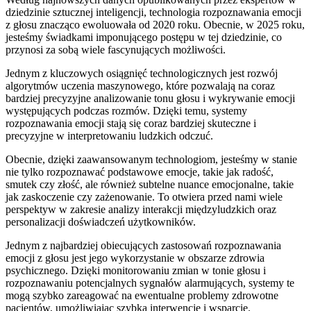
dziedzinie⁤ sztucznej inteligencji, technologia rozpoznawania emocji
z ‍głosu znacząco ewoluowała od 2020 roku. Obecnie, w 2025 roku,
jesteśmy świadkami⁢ imponującego postępu w tej dziedzinie, co
przynosi za sobą wiele⁤ fascynujących możliwości.
Jednym z kluczowych osiągnięć technologicznych jest ⁢rozwój
algorytmów uczenia maszynowego, które pozwalają na coraz
bardziej precyzyjne analizowanie tonu głosu i wykrywanie emocji
występujących podczas rozmów. Dzięki temu, systemy
rozpoznawania emocji stają ⁣się coraz‍ bardziej skuteczne i
precyzyjne w ⁤interpretowaniu ludzkich odczuć.
Obecnie, dzięki zaawansowanym technologiom, jesteśmy w stanie
nie tylko rozpoznawać‍ podstawowe emocje, takie ⁣jak radość,
⁢smutek⁣ czy złość, ‍ale⁤ również subtelne ⁣nuance emocjonalne, takie ​
jak zaskoczenie czy‌ zażenowanie. To otwiera przed nami wiele
perspektyw w⁣ zakresie⁣ analizy interakcji międzyludzkich oraz
personalizacji doświadczeń użytkowników.
Jednym z najbardziej obiecujących zastosowań rozpoznawania
emocji z głosu jest jego wykorzystanie w obszarze zdrowia
psychicznego. Dzięki monitorowaniu‍ zmian w tonie ⁢głosu i
rozpoznawaniu potencjalnych sygnałów‍ alarmujących, ⁢systemy te
mogą szybko zareagować na ewentualne problemy zdrowotne
pacjentów, umożliwiając szybką⁣ interwencję ​i wsparcie.