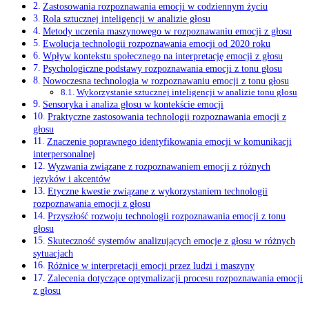
Zastosowania rozpoznawania emocji w ‍codziennym życiu
Rola sztucznej inteligencji w analizie głosu
Metody uczenia maszynowego w rozpoznawaniu emocji z⁤ głosu
Ewolucja⁣ technologii rozpoznawania⁤ emocji od ⁣2020 roku
Wpływ⁤ kontekstu społecznego na interpretację emocji ⁢z głosu
Psychologiczne podstawy rozpoznawania emocji ​z tonu⁣ głosu
Nowoczesna technologia⁣ w rozpoznawaniu emocji z tonu głosu
Wykorzystanie sztucznej inteligencji w analizie tonu głosu
Sensoryka⁤ i analiza głosu⁢ w kontekście emocji
Praktyczne‍ zastosowania‌ technologii rozpoznawania⁢ emocji z
głosu
Znaczenie⁣ poprawnego identyfikowania emocji w‍ komunikacji
interpersonalnej
Wyzwania związane ‌z rozpoznawaniem emocji z różnych
⁣języków i akcentów
Etyczne kwestie⁣ związane‍ z wykorzystaniem technologii
rozpoznawania emocji‌ z​ głosu
Przyszłość rozwoju‍ technologii⁤ rozpoznawania emocji z tonu
głosu
Skuteczność systemów analizujących ⁤emocje ‌z głosu w różnych
sytuacjach
Różnice⁤ w interpretacji emocji przez ludzi‌ i maszyny
Zalecenia dotyczące​ optymalizacji procesu rozpoznawania emocji
z​ głosu