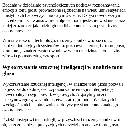
Badania w dziedzinie psychologicznych podstaw ‍rozpoznawania
emocji z tonu głosu ⁣prowadzone są obecnie na wielu uniwersytetach
i instytutach badawczych na całym świecie. ⁤Dzięki nowoczesnym‍
narzędziom i⁢ zaawansowanym ⁣algorytmom, jesteśmy ⁣w ‍stanie coraz
⁣lepiej ⁤zrozumieć jak ludzki głos odbija⁤ emocje i​ stan ‍psychiczny
⁣osoby mówiącej.
W miarę rozwoju ‍technologii, możemy spodziewać się coraz⁤
bardziej⁢ intuicyjnych⁢ systemów rozpoznawania emocji z tonu ​głosu,
które ‍mogą znaleźć zastosowanie w wielu dziedzinach,‌ od ⁣służby
zdrowia⁤ po marketing czy sport.
Wykorzystanie sztucznej inteligencji w analizie tonu
głosu
Wykorzystanie‍ sztucznej ⁤inteligencji w analizie tonu głosu⁣ pozwala
na jeszcze ‍dokładniejsze rozpoznawanie emocji i interpretację
niewerbalnych⁤ sygnałów dźwiękowych. ‍Algorytmy ‍uczenia
maszynowego są w stanie przetwarzać ogromne ilości danych i
wyciągać z nich istotne wnioski dotyczące stanu ‌emocjonalnego‍
osoby mówiącej.
Dzięki postępowi technologii, w przyszłości możemy spodziewać‍
się jeszcze bardziej precyzyjnych narzędzi do analizy ⁤tonu głosu,