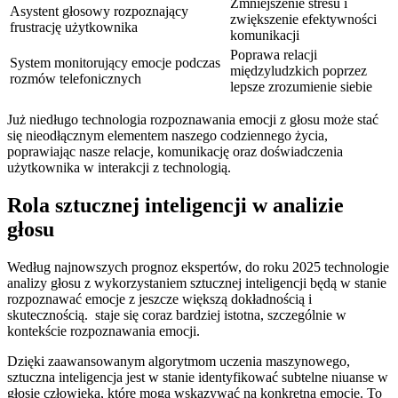
Zmniejszenie stresu i
Asystent głosowy‌ rozpoznający
zwiększenie efektywności
frustrację⁣ użytkownika
komunikacji
Poprawa‌ relacji
System monitorujący emocje podczas
międzyludzkich poprzez
rozmów ​telefonicznych
lepsze zrozumienie siebie
Już⁤ niedługo technologia rozpoznawania emocji z głosu może​ stać
się nieodłącznym elementem naszego⁢ codziennego życia,‌
poprawiając ‍nasze relacje, komunikację oraz doświadczenia ​
użytkownika ⁣w interakcji z technologią.
Rola sztucznej inteligencji w analizie
głosu
Według najnowszych prognoz ​ekspertów,⁤ do roku 2025 ​technologie
analizy ⁢głosu z wykorzystaniem sztucznej inteligencji⁤ będą w stanie
rozpoznawać emocje z jeszcze‌ większą dokładnością ​i‌
skutecznością. ⁢ staje ⁢się⁤ coraz bardziej‌ istotna, szczególnie ‍w
kontekście ⁣rozpoznawania emocji.
Dzięki zaawansowanym algorytmom uczenia ⁤maszynowego,
sztuczna inteligencja​ jest w ⁢stanie identyfikować subtelne niuanse w
głosie człowieka, które mogą wskazywać⁢ na konkretną emocję. ⁢To