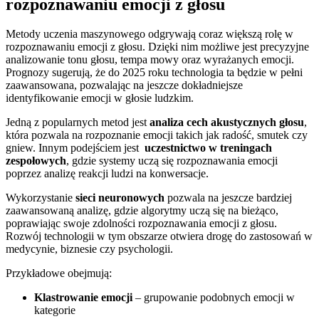
rozpoznawaniu emocji z⁤ głosu
Metody uczenia maszynowego odgrywają coraz większą rolę w
rozpoznawaniu ⁤emocji z⁤ głosu. Dzięki nim możliwe jest⁣ precyzyjne
analizowanie tonu‌ głosu, tempa mowy oraz​ wyrażanych emocji.
Prognozy sugerują, że do 2025 roku⁢ technologia ta będzie⁢ w pełni
⁤zaawansowana, pozwalając na jeszcze dokładniejsze
identyfikowanie emocji ⁣w głosie ludzkim.
Jedną z popularnych metod jest
analiza cech akustycznych głosu
,
która pozwala na rozpoznanie emocji takich jak‌ radość, ⁢smutek czy
gniew. Innym⁤ podejściem ​jest ⁣
uczestnictwo w treningach
zespołowych
, gdzie systemy uczą się rozpoznawania emocji
poprzez analizę reakcji ludzi na konwersacje.
Wykorzystanie
sieci neuronowych
pozwala na jeszcze bardziej
zaawansowaną analizę, gdzie algorytmy uczą się na bieżąco,
poprawiając swoje zdolności rozpoznawania emocji‍ z głosu.⁤
Rozwój technologii w tym‍ obszarze otwiera⁤ drogę⁣ do zastosowań ⁢w
medycynie, biznesie czy⁣ psychologii.
Przykładowe obejmują:
Klastrowanie ‍emocji
– ⁢grupowanie podobnych emocji w ​
kategorie