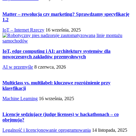
Matter – rewolucja czy marketing? Sprawdzamy specyfikację
1.2
IoT – Internet Rzeczy
16 września, 2025
IoT, edge computing i AI: architektury systemów dla
nowoczesnych zakładów przemysłowych
AI w przemyśle
8 czerwca, 2026
Multiclass vs. multilabel: kluczowe rozróżnienie przy
klasyfikacji
Machine Learning
16 września, 2025
Licencje sędziujące (judge licenses) w hackathonach – co
obejmują?
Legalność i licencjonowanie oprogramowania
14 listopada, 2025