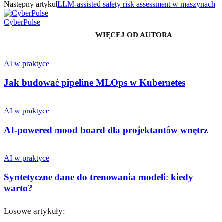
Następny artykuł
LLM-assisted safety risk assessment w maszynach
CyberPulse
PODOBNE ARTYKUŁY
WIĘCEJ OD AUTORA
AI w praktyce
Jak budować pipeline MLOps w Kubernetes
AI w praktyce
AI-powered mood board dla projektantów wnętrz
AI w praktyce
Syntetyczne dane do trenowania modeli: kiedy
warto?
Losowe artykuły: