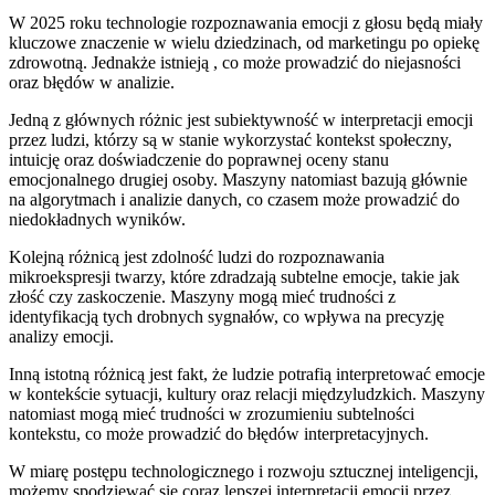
W‌ 2025 roku technologie ⁢rozpoznawania​ emocji z głosu ⁣będą​ miały
‍kluczowe znaczenie⁤ w⁤ wielu dziedzinach, od marketingu ‍po opiekę
zdrowotną. ‍Jednakże istnieją⁢ , co może prowadzić ‌do niejasności
oraz błędów w ⁢analizie.
Jedną z głównych różnic​ jest subiektywność w interpretacji emocji‌
przez ludzi, którzy są w stanie ⁤wykorzystać kontekst społeczny,
intuicję oraz ⁤doświadczenie⁢ do poprawnej oceny ⁤stanu
emocjonalnego drugiej osoby. Maszyny natomiast bazują ⁢głównie
na ⁣algorytmach i analizie danych, co czasem może prowadzić do‌
niedokładnych wyników.
Kolejną różnicą jest zdolność ludzi ⁤do rozpoznawania‌
mikroekspresji twarzy, które zdradzają subtelne emocje, takie ⁤jak
złość czy zaskoczenie. Maszyny‍ mogą mieć trudności z‍
identyfikacją tych​ drobnych ⁤sygnałów, co wpływa na‍ precyzję‍
analizy emocji.
Inną istotną różnicą‌ jest fakt,‌ że ludzie​ potrafią interpretować emocje
w kontekście sytuacji,⁤ kultury oraz relacji międzyludzkich. Maszyny
natomiast mogą mieć⁢ trudności ⁣w zrozumieniu subtelności
kontekstu, co może prowadzić do błędów interpretacyjnych.
W miarę postępu ⁢technologicznego i rozwoju sztucznej ​inteligencji,
możemy spodziewać się coraz lepszej interpretacji emocji przez