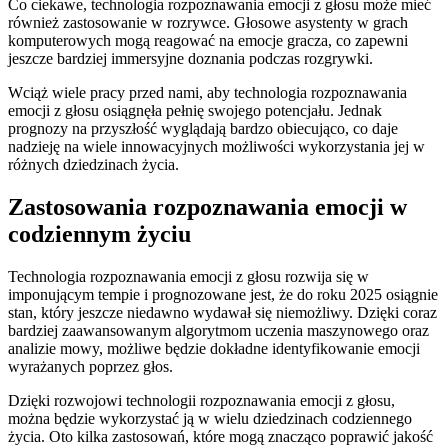
Co ciekawe, ‍technologia rozpoznawania⁢ emocji z​ głosu może‍ mieć‍
również zastosowanie ⁤w rozrywce. ⁣Głosowe asystenty w grach
komputerowych mogą reagować na⁤ emocje gracza, co zapewni
jeszcze ⁤bardziej immersyjne doznania podczas rozgrywki.
Wciąż wiele pracy⁤ przed nami, aby technologia ⁤rozpoznawania⁤
emocji z głosu osiągnęła pełnię swojego potencjału. Jednak
prognozy na przyszłość wyglądają‌ bardzo obiecująco,⁤ co daje
⁢nadzieję na wiele innowacyjnych możliwości wykorzystania‍ jej w
różnych dziedzinach życia.
Zastosowania rozpoznawania emocji w
‍codziennym życiu
Technologia‍ rozpoznawania emocji‍ z ​głosu ⁣rozwija⁤ się w
imponującym tempie i​ prognozowane jest, że do ‍roku 2025​ osiągnie
stan, ⁣który ⁢jeszcze niedawno wydawał się niemożliwy. Dzięki⁣ coraz
bardziej zaawansowanym algorytmom⁣ uczenia maszynowego oraz
analizie mowy, możliwe będzie dokładne‌ identyfikowanie emocji
wyrażanych ‌poprzez głos.
Dzięki rozwojowi technologii rozpoznawania emocji z‍ głosu,
⁣można będzie wykorzystać ją w wielu dziedzinach codziennego‌
życia.⁢ Oto kilka zastosowań, które mogą znacząco poprawić⁤ jakość