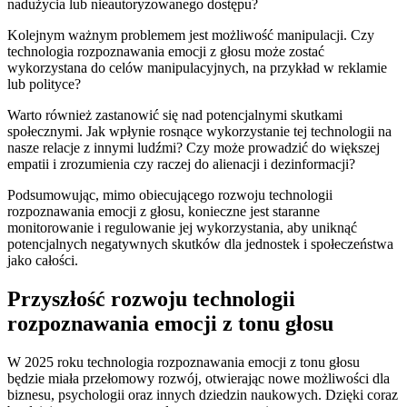
nadużycia lub nieautoryzowanego dostępu?
Kolejnym ważnym⁤ problemem jest możliwość ⁤manipulacji. Czy
technologia ⁣rozpoznawania emocji z głosu ⁤może zostać
‌wykorzystana do celów manipulacyjnych, ​na ⁣przykład w ⁢reklamie
lub polityce?
Warto również⁣ zastanowić‍ się nad⁣ potencjalnymi skutkami
społecznymi. Jak ​wpłynie ‍rosnące‌ wykorzystanie tej technologii na
nasze relacje z ‌innymi ludźmi? Czy może prowadzić do większej
empatii i zrozumienia czy⁣ raczej⁣ do alienacji i dezinformacji?
Podsumowując,⁢ mimo obiecującego rozwoju technologii
rozpoznawania emocji z głosu, konieczne jest staranne
monitorowanie i regulowanie jej⁣ wykorzystania,‌ aby uniknąć
potencjalnych negatywnych skutków dla jednostek ⁤i społeczeństwa
jako całości.
Przyszłość rozwoju‍ technologii⁤
rozpoznawania emocji z tonu głosu
W 2025 roku technologia rozpoznawania emocji z ‌tonu głosu
będzie miała przełomowy rozwój, otwierając nowe możliwości dla
biznesu, psychologii oraz ⁣innych ⁢dziedzin naukowych. Dzięki ‌coraz