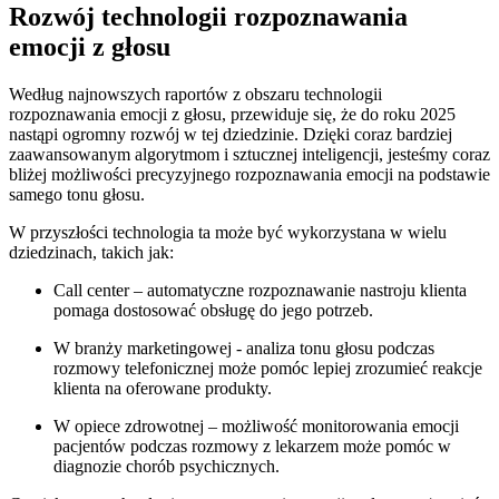
Rozwój technologii rozpoznawania‍
emocji z głosu
Według ‍najnowszych raportów ⁤z obszaru technologii‌
rozpoznawania emocji​ z głosu, przewiduje się, że do roku 2025
nastąpi‍ ogromny rozwój w ‍tej dziedzinie. Dzięki ​coraz bardziej
zaawansowanym algorytmom i​ sztucznej inteligencji,‍ jesteśmy coraz
bliżej możliwości precyzyjnego ‍rozpoznawania emocji na podstawie
samego⁢ tonu głosu.
W przyszłości technologia ta ⁤może być ⁢wykorzystana w wielu
dziedzinach, takich‌ jak:
Call ⁢center – automatyczne ​rozpoznawanie nastroju klienta
pomaga dostosować obsługę do jego potrzeb.
W branży⁣ marketingowej -‍ analiza tonu ⁢głosu podczas
rozmowy telefonicznej może pomóc⁣ lepiej zrozumieć​ reakcje‌
klienta na oferowane produkty.
W opiece zdrowotnej – ‌możliwość ​monitorowania emocji
pacjentów podczas rozmowy z lekarzem może pomóc ⁤w
diagnozie chorób psychicznych.