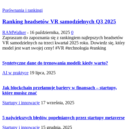
Porównania i rankingi
Ranking headsetów VR samodzielnych Q3 2025
RAMWalker
-
16 października, 2025
0
Zapraszam do zapoznania się z rankingiem najlepszych headsetów
VR samodzielnych na trzeci kwartał 2025 roku. Dowiedz się, który
model jest wart swojej ceny! #VR #technologia #ranking
Syntetyczne dane do trenowania modeli: kiedy warto?
AI w praktyce
19 lipca, 2025
Jak blockchain przełamuje bariery w finansach – startupy,
które musisz znać
Startupy i innowacje
17 września, 2025
5 największych błędów popełnianych przez startupy metaverse
Startupy i innowacje
15 grudnia, 2025