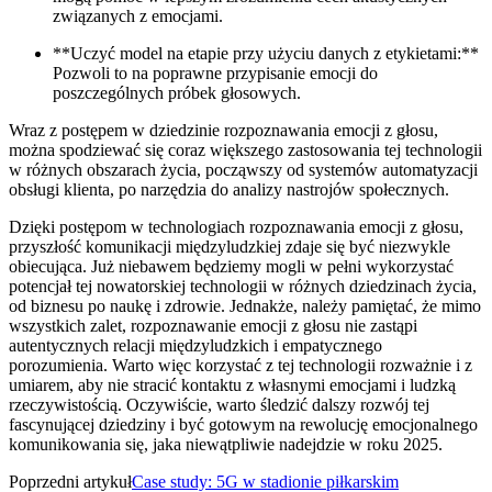
związanych z emocjami.
**Uczyć⁤ model na etapie przy użyciu danych z etykietami:**
Pozwoli to na poprawne przypisanie emocji ⁣do
⁤poszczególnych próbek głosowych.
Wraz z postępem ‍w‌ dziedzinie rozpoznawania‌ emocji z głosu,
można spodziewać się coraz większego⁢ zastosowania tej technologii
w różnych obszarach życia, począwszy od systemów​ automatyzacji
obsługi klienta, po narzędzia‌ do​ analizy nastrojów społecznych.
Dzięki postępom w ‌technologiach‍ rozpoznawania emocji z głosu,
przyszłość komunikacji międzyludzkiej zdaje się⁢ być niezwykle⁢
obiecująca. Już niebawem będziemy mogli w‌ pełni wykorzystać
potencjał tej nowatorskiej technologii w ‌różnych dziedzinach życia,
od biznesu po ⁢naukę i zdrowie. Jednakże, należy pamiętać,‍ że mimo
wszystkich zalet, rozpoznawanie emocji z‌ głosu nie zastąpi
autentycznych‍ relacji międzyludzkich i empatycznego
porozumienia.⁢ Warto‍ więc korzystać z tej technologii rozważnie‍ i⁤ z
umiarem,​ aby nie stracić kontaktu ​z własnymi emocjami‍ i ludzką
rzeczywistością. Oczywiście, warto śledzić dalszy‍ rozwój tej
fascynującej dziedziny i być gotowym‍ na rewolucję emocjonalnego
komunikowania się, jaka niewątpliwie nadejdzie ⁢w roku 2025.
Poprzedni artykuł
Case study: 5G w stadionie piłkarskim