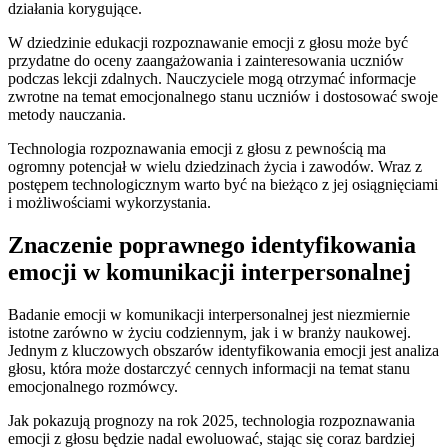
działania korygujące.
W dziedzinie edukacji‍ rozpoznawanie emocji z głosu⁤ może być⁤
przydatne do oceny zaangażowania i zainteresowania uczniów
podczas lekcji zdalnych. Nauczyciele mogą otrzymać informacje
zwrotne na temat emocjonalnego⁢ stanu ⁣uczniów i ⁢dostosować swoje⁢
metody‍ nauczania.
Technologia rozpoznawania emocji z‍ głosu​ z pewnością ma
ogromny potencjał ⁣w wielu dziedzinach życia⁣ i zawodów. Wraz z
postępem technologicznym warto być na bieżąco ‌z jej osiągnięciami
i możliwościami wykorzystania.
Znaczenie⁣ poprawnego identyfikowania
emocji w‍ komunikacji interpersonalnej
Badanie ⁢emocji⁢ w⁢ komunikacji interpersonalnej‌ jest niezmiernie
istotne zarówno w życiu codziennym, jak i w branży naukowej.
Jednym z kluczowych obszarów identyfikowania emocji jest analiza
głosu, która może dostarczyć cennych informacji na temat stanu
emocjonalnego ‌rozmówcy.
Jak pokazują ⁣prognozy na rok 2025, technologia rozpoznawania
emocji z głosu będzie ⁤nadal ewoluować, stając się ⁢coraz bardziej