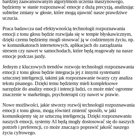
bardziej ​zaawansowanym algorytmom uczenia maszynowego,
będziemy w stanie rozpoznawać emocje z dużą precyzją, ‍analizując⁢
subtelne⁤ zmiany w głosie,⁣ które mogą ujawnić nasze​ prawdziwe
uczucia.
Praca badawcza⁣ nad efektywnością technologii ⁢rozpoznawania
⁤emocji z​ tonu głosu będzie rozwijała⁣ się ⁣w⁤ tempie‍ błyskawicznym,
dzięki czemu będziemy mogli stosować⁤ ją w codziennym życiu, np.
w komunikatorach internetowych,⁢ aplikacjach do zarządzania
stresem czy nawet w samochodach,‍ które będą ​reagowały na nasze
emocje podczas jazdy.
Jednym z ⁣kluczowych trendów rozwoju technologii ⁣rozpoznawania⁢
emocji ‍z tonu głosu będzie integracja jej z innymi systemami
sztucznej inteligencji, takimi jak ‌rozpoznawanie⁢ twarzy​ czy analiza
tekstu pisanego. Dzięki temu będziemy mieli kompleksowe⁢
narzędzie do analizy emocji i intencji⁣ ludzi, co może mieć ogromne ​
znaczenie w marketingu, psychoterapii czy nawet w prawie.
Nowe możliwości, jakie stworzy rozwój technologii rozpoznawania
emocji ‍z tonu głosu, mogą ⁢również zmienić sposób, w jaki
komunikujemy się ze ⁢sztuczną inteligencją. Dzięki rozpoznawaniu
naszych emocji, systemy AI będą mogły dostosować się do​ naszych ​
potrzeb i preferencji,​ co może znacząco poprawić jakość naszego
życia cyfrowego.