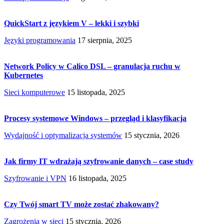
QuickStart z językiem V – lekki i szybki
Języki programowania
17 sierpnia, 2025
Network Policy w Calico DSL – granulacja ruchu w
Kubernetes
Sieci komputerowe
15 listopada, 2025
Procesy systemowe Windows – przegląd i klasyfikacja
Wydajność i optymalizacja systemów
15 stycznia, 2026
Jak firmy IT wdrażają szyfrowanie danych – case study
Szyfrowanie i VPN
16 listopada, 2025
Czy Twój smart TV może zostać zhakowany?
Zagrożenia w sieci
15 stycznia, 2026