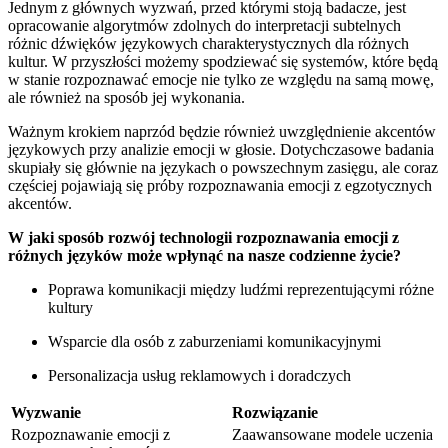
Jednym z głównych‍ wyzwań,‍ przed którymi stoją ⁣badacze,⁣ jest
opracowanie‍ algorytmów ⁢zdolnych do interpretacji ‌subtelnych
różnic dźwięków językowych ​charakterystycznych ‌dla​ różnych
kultur. W​ przyszłości możemy spodziewać się systemów, ⁤które będą
w ‌stanie⁢ rozpoznawać emocje nie tylko ze względu na samą mowę,​
ale również na sposób jej wykonania.
Ważnym krokiem naprzód będzie również uwzględnienie akcentów
językowych przy analizie emocji w głosie. Dotychczasowe badania
skupiały się głównie na językach o powszechnym zasięgu,⁤ ale coraz
częściej ⁢pojawiają⁢ się próby ⁢rozpoznawania⁤ emocji z ‌egzotycznych
akcentów.
W ‌jaki⁤ sposób rozwój technologii rozpoznawania emocji z
różnych języków ‌może wpłynąć na nasze codzienne życie?
Poprawa komunikacji między ludźmi⁤ reprezentującymi ​różne
kultury
Wsparcie dla osób z zaburzeniami komunikacyjnymi
Personalizacja usług⁤ reklamowych i doradczych
Wyzwanie
Rozwiązanie
Rozpoznawanie ‍emocji z
Zaawansowane modele uczenia‌