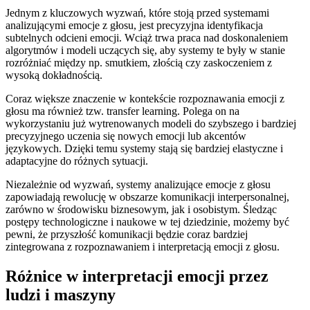
Jednym⁤ z kluczowych wyzwań, ‌które stoją przed systemami
analizującymi emocje z głosu, jest precyzyjna identyfikacja
⁢subtelnych odcieni emocji. Wciąż‍ trwa praca⁣ nad doskonaleniem⁣
algorytmów i modeli ⁤uczących ⁣się, aby systemy ‌te ‍były w⁤ stanie‍
rozróżniać między np. smutkiem, złością czy zaskoczeniem ⁤z
wysoką⁢ dokładnością.
Coraz ‍większe ⁣znaczenie w kontekście rozpoznawania emocji⁤ z
głosu‌ ma również⁤ tzw. transfer learning. Polega on na
wykorzystaniu‍ już wytrenowanych modeli ‍do ‌szybszego⁢ i bardziej
precyzyjnego⁣ uczenia się nowych emocji lub akcentów‍
językowych. Dzięki‌ temu systemy stają się bardziej‍ elastyczne i
adaptacyjne​ do różnych ​sytuacji.
Niezależnie od wyzwań, systemy analizujące emocje z głosu
zapowiadają rewolucję w obszarze komunikacji interpersonalnej,‌
zarówno w⁣ środowisku biznesowym,⁣ jak i osobistym. Śledząc
postępy technologiczne i naukowe w ⁢tej dziedzinie, ⁣możemy być
pewni,‌ że przyszłość komunikacji będzie coraz​ bardziej‌
zintegrowana z rozpoznawaniem i interpretacją emocji z głosu.
Różnice⁤ w interpretacji emocji przez
ludzi‌ i maszyny