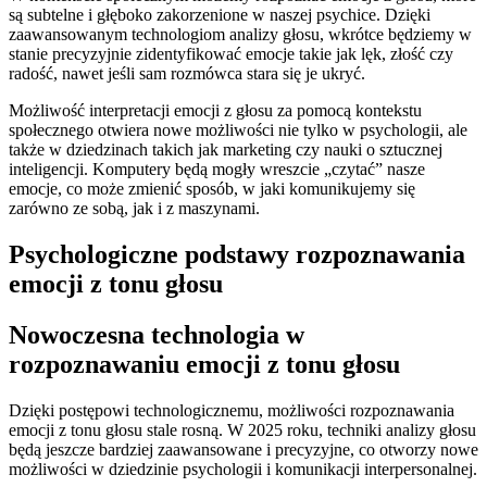
są subtelne ⁢i głęboko‌ zakorzenione w naszej ⁤psychice. ​Dzięki⁢
zaawansowanym technologiom analizy ‍głosu, wkrótce będziemy w
stanie precyzyjnie ⁢zidentyfikować emocje takie jak lęk, złość ​czy
radość, nawet jeśli sam rozmówca stara się je ukryć.
Możliwość ​interpretacji emocji z głosu za pomocą kontekstu
społecznego otwiera nowe możliwości nie ⁣tylko⁣ w​ psychologii, ale
także w dziedzinach takich jak marketing czy ⁣nauki⁢ o sztucznej
inteligencji. Komputery będą mogły wreszcie „czytać” nasze
emocje, co może zmienić sposób,​ w jaki komunikujemy ‍się
zarówno ze sobą, ⁣jak i ​z ⁣maszynami.
Psychologiczne podstawy rozpoznawania
emocji ​z tonu⁣ głosu
Nowoczesna technologia⁣ w
rozpoznawaniu emocji z tonu głosu
Dzięki postępowi technologicznemu,⁤ możliwości rozpoznawania
emocji z ​tonu głosu stale rosną. ⁤W ⁤2025 roku, techniki analizy głosu
będą jeszcze bardziej‌ zaawansowane i precyzyjne, co otworzy nowe
możliwości ‍w dziedzinie⁤ psychologii⁤ i komunikacji interpersonalnej.