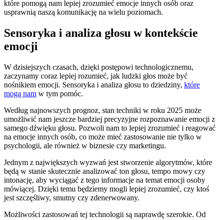
⁢które pomogą nam lepiej zrozumieć emocje ⁤innych ‌osób oraz
usprawnią naszą komunikację na wielu‍ poziomach.
Sensoryka⁤ i analiza głosu⁢ w kontekście
emocji
W dzisiejszych ⁢czasach, ‍dzięki ⁤postępowi technologicznemu,
zaczynamy coraz lepiej rozumieć,‍ jak ludzki głos może być
nośnikiem emocji. Sensoryka i analiza ⁢głosu ⁢to dziedziny,
które
mogą nam
w tym ‍pomóc.
Według ‍najnowszych prognoz, stan techniki w roku 2025 może ​
umożliwić nam jeszcze bardziej precyzyjne rozpoznawanie emocji ‌z
samego ⁤dźwięku głosu. Pozwoli ⁣nam to lepiej zrozumieć i ⁣reagować
na emocje ⁣innych osób, co⁢ może mieć zastosowanie nie tylko ⁢w
psychologii, ale ⁣również w ​biznesie ⁤czy marketingu.
Jednym⁤ z największych wyzwań jest‌ stworzenie algorytmów, które
⁢będą w stanie skutecznie analizować ton głosu, tempo mowy⁤ czy⁢
intonację, aby wyciągać z ⁣tego⁢ informacje na temat emocji osoby
mówiącej.​ Dzięki temu ​będziemy mogli lepiej zrozumieć, czy ktoś
jest szczęśliwy, smutny czy zdenerwowany.
Możliwości​ zastosowań tej technologii są naprawdę ​szerokie. Od