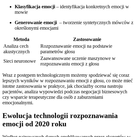
Klasyfikacja emocji
– identyfikacja ​konkretnych emocji w‍
mowie
Generowanie emocji
‍ – tworzenie syntetycznych mówców z
określonymi emocjami
Metoda
Zastosowanie
Analiza cech
Rozpoznawanie emocji na podstawie
akustycznych
parametrów głosu
Zaawansowane uczenie⁣ maszynowe ‍w
Sieci neuronowe
rozpoznawaniu emocji z głosu
Wraz z⁤ postępem ‍technologicznym możemy spodziewać się coraz
lepszych wyników w rozpoznawaniu⁢ emocji z głosu, ​co może ‍mieć
istotne⁢ zastosowania w praktyce, jak chociażby ⁢ocena nastroju
pacjentów, analiza wypowiedzi ‌podczas⁣ negocjacji biznesowych
⁣czy wsparcie terapeutyczne ⁢dla ⁣osób z zaburzeniami
emocjonalnymi.
Ewolucja⁣ technologii rozpoznawania⁤
emocji od ⁣2020 roku
Według najnowszych danych opublikowanych przez ekspertów w