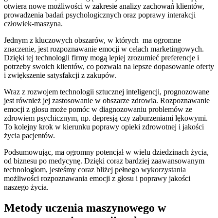
otwiera​ nowe możliwości‍ w zakresie analizy zachowań klientów,
⁢prowadzenia badań‌ psychologicznych oraz poprawy interakcji
człowiek-maszyna.
Jednym z ‍kluczowych obszarów, w⁤ których ⁢ ma ogromne
znaczenie, jest rozpoznawanie emocji w celach marketingowych.
Dzięki tej technologii ​firmy mogą lepiej zrozumieć preferencje i⁢
potrzeby swoich ⁣klientów, co pozwala na lepsze dopasowanie oferty
i zwiększenie satysfakcji z ‍zakupów.
Wraz z rozwojem technologii ‌sztucznej‍ inteligencji, prognozowane
‍jest również ⁣jej zastosowanie w obszarze zdrowia. Rozpoznawanie
emocji‍ z głosu może pomóc w ⁤diagnozowaniu problemów ze
zdrowiem psychicznym, np. depresją czy zaburzeniami lękowymi.
To kolejny krok w kierunku poprawy opieki zdrowotnej i jakości
życia pacjentów.
Podsumowując, ma ogromny potencjał ⁤w wielu dziedzinach życia,
od biznesu po medycynę. Dzięki⁢ coraz bardziej zaawansowanym
technologiom,‍ jesteśmy coraz bliżej​ pełnego wykorzystania
możliwości rozpoznawania emocji z głosu i poprawy jakości
naszego życia.
Metody uczenia maszynowego w