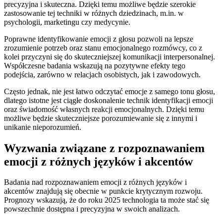
precyzyjna⁤ i skuteczna. Dzięki temu możliwe⁢ będzie szerokie
zastosowanie tej techniki‍ w ‍różnych dziedzinach, m.in.⁣ w
psychologii, marketingu ‍czy medycynie.
Poprawne identyfikowanie emocji z głosu pozwoli ‌na ⁢lepsze
zrozumienie potrzeb ⁢oraz stanu emocjonalnego rozmówcy, co z
kolei przyczyni się do ‌skuteczniejszej⁢ komunikacji interpersonalnej.
Współczesne badania wskazują na​ pozytywne efekty tego
podejścia, zarówno w⁤ relacjach ⁣osobistych, ​jak i‍ zawodowych.
Często jednak, nie ​jest łatwo odczytać emocje z ‍samego tonu‌ głosu,
dlatego istotne jest‍ ciągłe doskonalenie technik identyfikacji emocji
oraz świadomość⁢ własnych reakcji emocjonalnych. ⁢Dzięki temu
możliwe będzie skuteczniejsze porozumiewanie się z innymi i
unikanie nieporozumień.
Wyzwania związane ‌z rozpoznawaniem
emocji z różnych ⁣języków i akcentów
Badania nad rozpoznawaniem emocji z różnych​ języków‍ i
akcentów‍ znajdują się⁤ obecnie⁢ w ‌punkcie⁢ krytycznym rozwoju.
Prognozy ⁢wskazują, że do roku 2025 technologia ta ⁣może‌ stać‌ się
powszechnie dostępna i precyzyjna​ w swoich analizach.