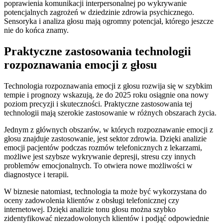
‍poprawienia komunikacji interpersonalnej po‍ wykrywanie
potencjalnych zagrożeń w dziedzinie zdrowia psychicznego.
Sensoryka i analiza głosu mają‌ ogromny potencjał, którego ⁤jeszcze⁤
nie ⁣do końca znamy.
Praktyczne‍ zastosowania‌ technologii
rozpoznawania⁢ emocji z głosu
Technologia ⁤rozpoznawania emocji z głosu rozwija się w szybkim ​
tempie ‌i ⁣prognozy wskazują, ⁤że do 2025 roku osiągnie ona nowy
poziom precyzji i skuteczności. Praktyczne zastosowania ‍tej
technologii ⁣mają szerokie ‍zastosowanie w różnych obszarach życia.
Jednym z głównych obszarów, w których rozpoznawanie‌ emocji z
głosu znajduje zastosowanie, jest sektor zdrowia. Dzięki ‍analizie
emocji pacjentów podczas rozmów​ telefonicznych z ‍lekarzami,
możliwe jest ‍szybsze wykrywanie depresji, stresu czy innych
problemów emocjonalnych. To otwiera ‍nowe możliwości w
diagnostyce‍ i‌ terapii.
W biznesie natomiast, technologia ta może⁣ być wykorzystana ⁣do
oceny zadowolenia⁢ klientów z obsługi telefonicznej czy
‍internetowej. Dzięki ⁤analizie ⁣tonu głosu ‍można‌ szybko
zidentyfikować niezadowolonych klientów‌ i​ podjąć odpowiednie