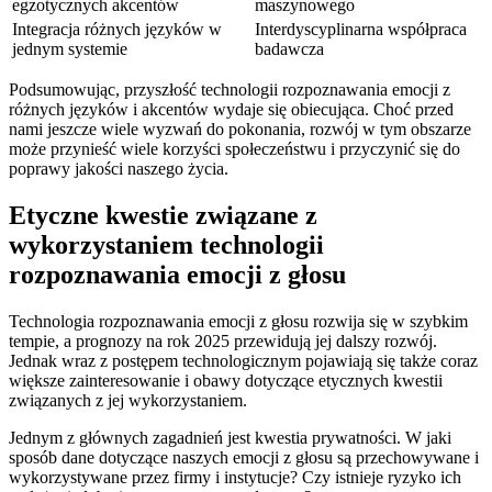
egzotycznych akcentów
maszynowego
Integracja​ różnych języków w
Interdyscyplinarna współpraca
jednym systemie
badawcza
Podsumowując, przyszłość ‍technologii ⁢rozpoznawania emocji z
różnych języków i‍ akcentów wydaje się obiecująca.⁤ Choć przed
nami jeszcze⁢ wiele wyzwań do pokonania, rozwój w tym obszarze
może przynieść wiele ‌korzyści ⁣społeczeństwu i przyczynić⁢ się do
‌poprawy jakości naszego życia.
Etyczne kwestie⁣ związane‍ z
wykorzystaniem technologii
rozpoznawania emocji‌ z​ głosu
Technologia rozpoznawania‌ emocji ⁤z głosu rozwija się w szybkim
tempie, a prognozy na⁣ rok‍ 2025 przewidują jej ​dalszy rozwój. ​
Jednak wraz z postępem technologicznym pojawiają się także coraz
większe ​zainteresowanie i ​obawy dotyczące etycznych kwestii
związanych z jej ​wykorzystaniem.
Jednym⁢ z​ głównych zagadnień jest ‌kwestia⁢ prywatności. W jaki
sposób dane dotyczące naszych⁢ emocji z głosu ⁤są przechowywane‌ i
wykorzystywane przez firmy⁣ i instytucje? ‌Czy istnieje ryzyko ⁢ich