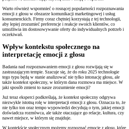
Warto również wspomnieć o rosnącej popularności rozpoznawania
emocji‌ z głosu w obszarze komunikacji marketingowej i usług
konsumenckich. Firmy coraz chętniej korzystają z tej⁣ technologii,
aby lepiej zrozumieć​ preferencje i reakcje⁣ swoich klientów, ⁤co
umożliwia im‌ dostosowywanie oferty do ​indywidualnych potrzeb i
oczekiwań.
Wpływ⁤ kontekstu społecznego na
interpretację emocji ⁢z głosu
Badania nad rozpoznawaniem⁢ emocji z ⁢głosu rozwijają się ‍w
zastraszającym tempie. Szacuje⁤ się, że do roku 2025 technologie
tego typu‍ będą ‌w stanie analizować nie tylko intonację głosu,‌ ale
także kontekst⁢ społeczny, w ⁤którym dana rozmowa ma⁣ miejsce. W
jaki sposób zmieni to nasze zrozumienie emocji?
Już teraz eksperci⁢ podkreślają, ⁣że kontekst społeczny odgrywa
niezwykle istotną rolę w interpretacji emocji z głosu. Oznacza to, że
nie tylko ton oraz tempo‌ wypowiedzi decydują ‍o tym, jakiej ​emocji
doświadcza‍ rozmówca, ale ⁤także ‍otaczające go⁢ relacje, ‌kultura, czy
nawet miejsce, w którym się znajduje.
W kontekście ‍społecznym możemy rozpoznać emocje z głosu,⁣ które