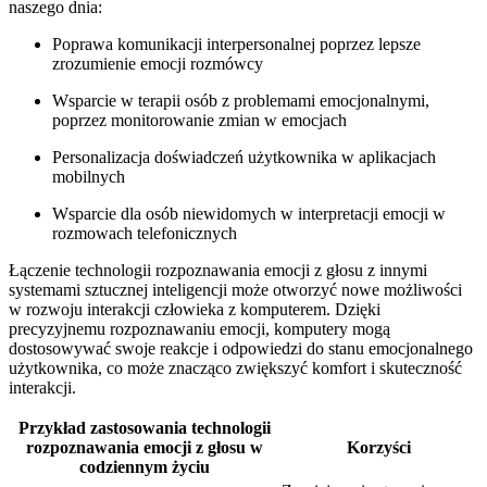
naszego dnia:
Poprawa komunikacji interpersonalnej poprzez ‌lepsze
zrozumienie⁣ emocji ⁢rozmówcy
Wsparcie w terapii ⁣osób z problemami emocjonalnymi,⁣
poprzez ⁤monitorowanie zmian w‍ emocjach
Personalizacja doświadczeń ⁢użytkownika w‌ aplikacjach
⁣mobilnych
Wsparcie dla ‍osób‍ niewidomych w ⁤interpretacji emocji w
rozmowach ​telefonicznych
Łączenie⁣ technologii rozpoznawania emocji z głosu z innymi‍
systemami sztucznej inteligencji może otworzyć nowe⁣ możliwości ​
w rozwoju interakcji człowieka z⁣ komputerem. Dzięki
precyzyjnemu⁣ rozpoznawaniu emocji, komputery mogą
dostosowywać swoje ⁣reakcje i odpowiedzi⁢ do stanu⁤ emocjonalnego
użytkownika, co może znacząco zwiększyć komfort i skuteczność
interakcji.
Przykład​ zastosowania technologii
⁤rozpoznawania emocji ⁣z głosu ⁢w
Korzyści
codziennym życiu