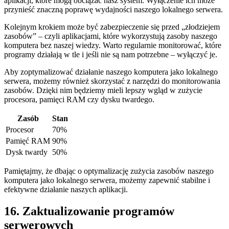
aplikacji, które mogą obciążać nasz system. Wyłączenie ich może
przynieść znaczną poprawę⁢ wydajności‌ naszego‌ lokalnego serwera.
Kolejnym krokiem ‌może być zabezpieczenie się przed „złodziejem
zasobów”‌ – czyli aplikacjami, które wykorzystują zasoby naszego
komputera bez naszej wiedzy. Warto regularnie monitorować, które
programy działają w tle i jeśli nie są nam‍ potrzebne – wyłączyć⁢ je.
Aby zoptymalizować ‍działanie naszego⁤ komputera ⁢jako lokalnego
serwera, możemy również skorzystać z narzędzi ​do monitorowania
zasobów. Dzięki nim będziemy⁤ mieli lepszy wgląd w ⁢zużycie
procesora, pamięci ‍RAM czy dysku twardego.
Zasób
Stan
Procesor
70%
Pamięć RAM
90%
Dysk​ twardy
50%
Pamiętajmy, że dbając o⁢ optymalizację zużycia‌ zasobów naszego
komputera⁣ jako⁣ lokalnego serwera, możemy zapewnić stabilne i
efektywne działanie naszych aplikacji.
16. Zaktualizowanie programów
serwerowych