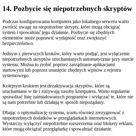
14. ‌Pozbycie się niepotrzebnych skryptów
Podczas konfigurowania​ komputera‌ jako ​lokalnego serwera warto
zwrócić uwagę⁢ na niepotrzebne skrypty, które mogą obciążać
system i spowalniać jego ‌działanie.⁢ Pozbycie się zbędnych
elementów może poprawić wydajność oraz zwiększyć
bezpieczeństwo.
Jednym z pierwszych kroków, który warto podjąć, jest ‍wyłączenie ​
niepotrzebnych skryptów‌ uruchamianych automatycznie przy starcie​
systemu. Można to zrobić poprzez zarządzanie ⁢aplikacjami​
startowymi lub poprzez usunięcie zbędnych wpisów z rejestru
systemowego.
Kolejnym krokiem ⁢jest dezaktywacja‌ skryptów, ​które są
uruchamiane ‌w⁢ tle i ⁤zużywają zasoby komputera. Warto regularnie
sprawdzać​ listę zainstalowanych programów i wyłączać te, które‌ nie
są nam potrzebne lub działają⁤ w sposób niepożądany.
Dbając o optymalizację systemu, warto ‌również zrezygnować z⁤
niepotrzebnych ⁣dodatków w⁤ przeglądarkach​ internetowych.
Wystarczy‌ wyłączyć niepotrzebne rozszerzenia oraz blokery⁢ reklam,
które mogą obciążać przeglądarkę i spowalniać działanie.