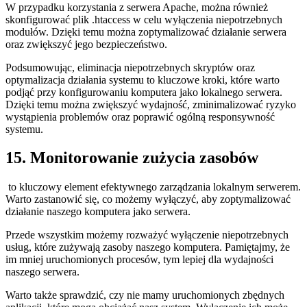
W przypadku korzystania z serwera Apache, ⁤można ‍również
skonfigurować plik .htaccess w celu ⁣wyłączenia niepotrzebnych
modułów. Dzięki temu można ‍zoptymalizować działanie serwera
oraz zwiększyć jego bezpieczeństwo.
Podsumowując, eliminacja​ niepotrzebnych skryptów oraz
optymalizacja działania systemu to kluczowe ​kroki,​ które ⁢warto
podjąć ​przy konfigurowaniu komputera ⁢jako lokalnego ⁢serwera.
Dzięki temu ⁢można ‌zwiększyć wydajność,⁣ zminimalizować ryzyko
wystąpienia problemów oraz poprawić ogólną responsywność
systemu.
15. Monitorowanie zużycia zasobów
‍ to⁤ kluczowy ⁢element‌ efektywnego zarządzania lokalnym ⁢serwerem.
Warto zastanowić się,⁤ co możemy wyłączyć,​ aby zoptymalizować
działanie naszego komputera jako serwera.
Przede wszystkim ‌możemy rozważyć wyłączenie niepotrzebnych
usług, które zużywają zasoby naszego komputera. Pamiętajmy, że
⁤im mniej uruchomionych procesów, tym ‍lepiej dla wydajności
naszego serwera.
Warto także sprawdzić, czy nie​ mamy uruchomionych ‍zbędnych