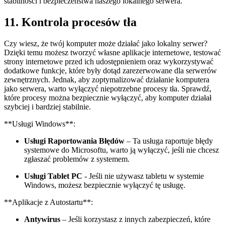
stabilności i ‍bezpieczeństwa naszego ‌lokalnego ​serwera.
11. Kontrola procesów tła
Czy wiesz, że twój‍ komputer może działać jako lokalny serwer?
Dzięki temu możesz tworzyć własne aplikacje internetowe, testować
strony internetowe⁣ przed ich ‍udostępnieniem oraz wykorzystywać
dodatkowe funkcje, które były‌ dotąd zarezerwowane dla serwerów
zewnętrznych. Jednak, aby zoptymalizować działanie komputera
jako serwera, warto‌ wyłączyć niepotrzebne‍ procesy⁣ tła. Sprawdź,
które‌ procesy można bezpiecznie wyłączyć, aby⁤ komputer działał
szybciej i bardziej stabilnie.
**Usługi ⁤Windows**:
Usługi Raportowania Błędów
– Ta usługa raportuje‍ błędy
systemowe do Microsoftu,‍ warto ją⁣ wyłączyć,​ jeśli nie chcesz
zgłaszać problemów z systemem.
Usługi Tablet ‍PC
‌- Jeśli ⁤nie używasz tabletu w‌ systemie
Windows, możesz bezpiecznie wyłączyć tę usługę.
**Aplikacje ⁣z ⁢Autostartu**:
Antywirus
– ⁤Jeśli‍ korzystasz z innych zabezpieczeń, które