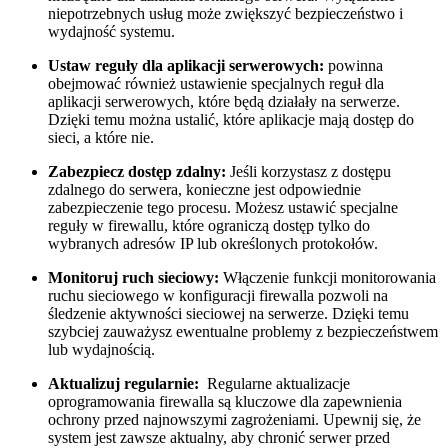
niepotrzebnych ‌usług może zwiększyć bezpieczeństwo i
wydajność systemu.
Ustaw ‌reguły dla aplikacji serwerowych:
powinna⁣
obejmować również ustawienie specjalnych reguł dla
aplikacji serwerowych, ‌które⁤ będą działały ‍na⁢ serwerze.
Dzięki temu można ustalić, które ⁣aplikacje mają dostęp do
sieci, a które ​nie.
Zabezpiecz dostęp zdalny:
⁤Jeśli korzystasz z dostępu
‍zdalnego do serwera, konieczne jest odpowiednie
zabezpieczenie tego procesu.‌ Możesz ustawić specjalne‌
reguły w firewallu, które ograniczą ‌dostęp tylko do
wybranych adresów IP lub ‍określonych protokołów.
Monitoruj ruch sieciowy:
Włączenie funkcji monitorowania
ruchu sieciowego w konfiguracji firewalla pozwoli na
śledzenie aktywności‍ sieciowej na serwerze. Dzięki temu
szybciej zauważysz ewentualne problemy z bezpieczeństwem
lub wydajnością.
Aktualizuj ⁣regularnie:
​ Regularne aktualizacje
oprogramowania firewalla ⁤są kluczowe dla zapewnienia
⁣ochrony przed ​najnowszymi⁢ zagrożeniami. Upewnij ‌się, że
system jest zawsze aktualny,‍ aby chronić⁤ serwer przed