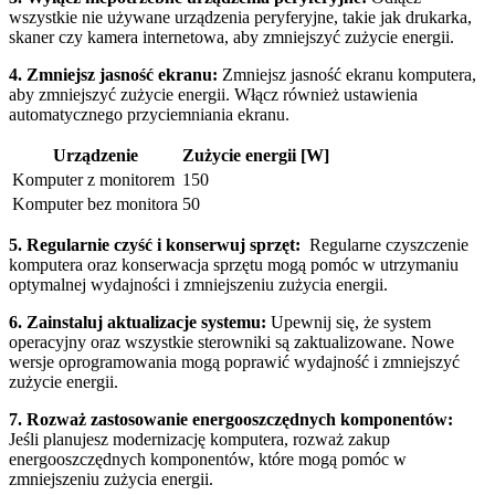
⁣wszystkie nie używane ⁣urządzenia peryferyjne, takie jak drukarka,
‍skaner czy kamera‌ internetowa, aby zmniejszyć‌ zużycie energii.
4. Zmniejsz jasność ekranu:
Zmniejsz⁢ jasność‌ ekranu komputera,
aby zmniejszyć zużycie energii.‌ Włącz również ustawienia
automatycznego przyciemniania ekranu.
Urządzenie
Zużycie ‌energii [W]
Komputer z monitorem
150
Komputer bez monitora
50
5. Regularnie ⁢czyść i⁤ konserwuj sprzęt:
⁢ Regularne ‍czyszczenie
komputera oraz konserwacja ​sprzętu ⁤mogą pomóc w utrzymaniu
optymalnej wydajności ‌i zmniejszeniu zużycia energii.
6. Zainstaluj aktualizacje ⁤systemu:
⁤Upewnij ⁣się, ‌że system
operacyjny ⁢oraz ​wszystkie sterowniki są zaktualizowane. Nowe
wersje oprogramowania mogą poprawić wydajność i zmniejszyć
⁢zużycie energii.
7. Rozważ zastosowanie energooszczędnych⁣ komponentów:
Jeśli planujesz modernizację komputera, rozważ‌ zakup⁢
energooszczędnych ​komponentów, które ⁤mogą pomóc w
zmniejszeniu zużycia energii.