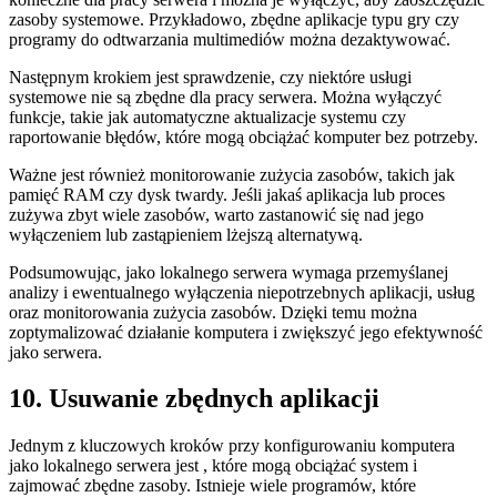
zasoby systemowe. Przykładowo, ‌zbędne aplikacje typu gry czy⁤
programy do odtwarzania multimediów można ⁤dezaktywować.
Następnym krokiem jest‌ sprawdzenie, czy niektóre usługi
systemowe nie są zbędne dla pracy ​serwera. Można wyłączyć
funkcje,‍ takie jak automatyczne aktualizacje systemu czy‌
raportowanie ‌błędów, które mogą obciążać komputer bez potrzeby.
Ważne jest również‌ monitorowanie⁤ zużycia zasobów, takich jak
pamięć RAM czy dysk twardy.‍ Jeśli jakaś aplikacja⁢ lub proces
zużywa zbyt wiele zasobów, warto zastanowić ‌się⁣ nad jego
wyłączeniem lub zastąpieniem lżejszą alternatywą.
Podsumowując, jako lokalnego⁢ serwera wymaga przemyślanej‌
analizy i ewentualnego ‌wyłączenia niepotrzebnych aplikacji, usług
oraz monitorowania zużycia zasobów. Dzięki temu można
zoptymalizować działanie komputera⁢ i‌ zwiększyć jego efektywność
jako serwera.
10. Usuwanie zbędnych aplikacji
Jednym z kluczowych kroków przy ‍konfigurowaniu komputera
jako lokalnego serwera jest , ​które mogą obciążać system i
zajmować zbędne zasoby. Istnieje wiele programów, które