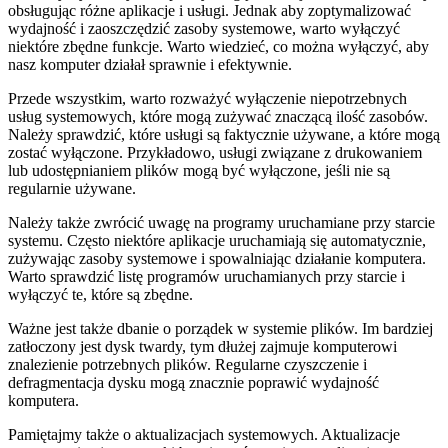
obsługując różne aplikacje i usługi. ​Jednak aby zoptymalizować
wydajność i zaoszczędzić‍ zasoby ⁣systemowe, warto ‌wyłączyć
⁢niektóre zbędne funkcje. Warto wiedzieć, co ⁤można wyłączyć, aby
nasz ‌komputer działał sprawnie i efektywnie.
Przede wszystkim, warto rozważyć wyłączenie⁤ niepotrzebnych
usług systemowych, które ⁤mogą ⁤zużywać ⁣znaczącą ilość zasobów.
Należy sprawdzić, ‌które usługi‍ są ‌faktycznie ‌używane, a które‍ mogą
zostać wyłączone. Przykładowo, usługi związane z drukowaniem⁣
lub udostępnianiem ⁢plików mogą być wyłączone, jeśli nie⁢ są
regularnie używane.
Należy także zwrócić uwagę na programy uruchamiane przy‌ starcie
systemu. Często niektóre ⁣aplikacje uruchamiają ⁢się automatycznie,⁢
zużywając zasoby systemowe ⁣i spowalniając⁣ działanie komputera.
Warto sprawdzić listę programów uruchamianych przy starcie i
wyłączyć te, które są zbędne.
Ważne jest‌ także dbanie o⁢ porządek w⁢ systemie ‌plików. Im bardziej
zatłoczony jest dysk twardy, tym dłużej zajmuje komputerowi
znalezienie potrzebnych plików. Regularne czyszczenie i
defragmentacja dysku mogą znacznie poprawić wydajność
komputera.
Pamiętajmy także ⁢o aktualizacjach systemowych. Aktualizacje