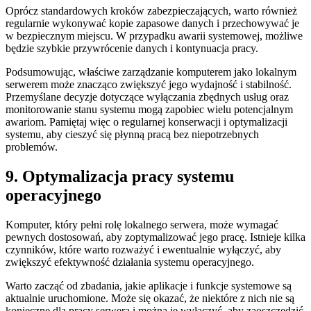
Oprócz ‌standardowych ⁤kroków zabezpieczających, warto również
regularnie wykonywać kopie zapasowe danych i przechowywać⁤ je
w bezpiecznym miejscu. W przypadku awarii systemowej, możliwe‍
będzie szybkie przywrócenie danych i kontynuacja pracy.
Podsumowując, ​właściwe zarządzanie komputerem jako lokalnym⁢
serwerem może znacząco zwiększyć jego wydajność i‌ stabilność.
Przemyślane decyzje dotyczące wyłączania zbędnych⁣ usług oraz
monitorowanie stanu systemu mogą zapobiec​ wielu potencjalnym
awariom. Pamiętaj więc ⁣o regularnej konserwacji i optymalizacji
systemu, aby cieszyć się płynną pracą bez niepotrzebnych
problemów.
9. ⁢Optymalizacja pracy systemu
operacyjnego
Komputer, który pełni rolę lokalnego serwera, może wymagać
pewnych dostosowań, aby zoptymalizować jego ‍pracę.⁤ Istnieje kilka
⁣czynników, które warto rozważyć i ewentualnie wyłączyć, aby
zwiększyć efektywność działania ‌systemu operacyjnego.
Warto​ zacząć od zbadania, ⁣jakie aplikacje i funkcje systemowe są
aktualnie uruchomione. Może się⁢ okazać, że niektóre z nich nie‍ są
konieczne dla⁣ pracy serwera ‌i można je wyłączyć, aby ​zaoszczędzić