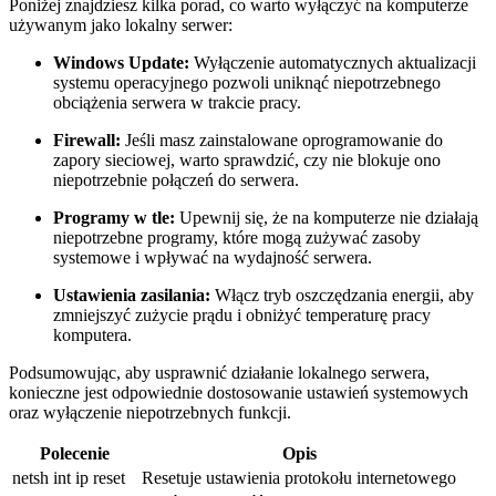
Poniżej znajdziesz kilka porad, co‍ warto wyłączyć na komputerze
⁤używanym ⁢jako lokalny serwer:
Windows⁣ Update:
​Wyłączenie automatycznych aktualizacji
systemu operacyjnego⁣ pozwoli uniknąć niepotrzebnego
obciążenia ⁢serwera w trakcie ⁣pracy.
Firewall:
Jeśli masz zainstalowane‍ oprogramowanie do
zapory sieciowej, warto sprawdzić, czy nie blokuje ono
niepotrzebnie połączeń do ⁢serwera.
Programy w tle:
Upewnij‍ się, że⁣ na komputerze nie ​działają
niepotrzebne ‌programy, ​które mogą zużywać zasoby
systemowe i wpływać na wydajność serwera.
Ustawienia zasilania:
Włącz tryb oszczędzania ‍energii, aby
zmniejszyć zużycie prądu i obniżyć​ temperaturę pracy
komputera.
Podsumowując,‌ aby‍ usprawnić działanie ⁢lokalnego ⁢serwera,
konieczne ⁤jest ‌odpowiednie dostosowanie ustawień systemowych
oraz wyłączenie niepotrzebnych funkcji.
Polecenie
Opis
netsh‌ int ⁤ip reset
Resetuje ustawienia protokołu internetowego