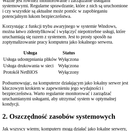
Ważne jest​ również monitorowanie‌ i⁤ zarządzanie usługami⁣
systemowymi. Regularne sprawdzanie, które z​ nich‍ są uruchomione
i czy ‌wszystkie ⁣są‌ aktualne może⁤ pomóc w zapobieganiu
⁣potencjalnym⁢ lukom bezpieczeństwa.
Korzystając​ z funkcji trybu awaryjnego w systemie ⁣Windows,
⁢można łatwo zidentyfikować⁣ i wyłączyć niepotrzebne ‌usługi, które
⁢uruchamiają się razem z ⁣systemem. Jest to prosty sposób na
zoptymalizowanie pracy komputera ⁣jako ⁣lokalnego serwera.
Usługa
Status
Usługa udostępniania plików
Wyłączona
Usługa drukowania w sieci
Wyłączona
Protokół NetBIOS
Wyłączony
Podsumowując, na ​komputerze działającym jako lokalny serwer ⁣jest
kluczowym krokiem w ​zapewnieniu ​jego wydajności ⁢i
bezpieczeństwa. Warto regularnie monitorować ⁣i zarządzać
uruchamianymi usługami, ⁤aby utrzymać system w optymalnej
kondycji.
2. Oszczędność ⁢zasobów systemowych
Jak wszyscy wiemy, komputery mogą działać jako ‌lokalne serwery,