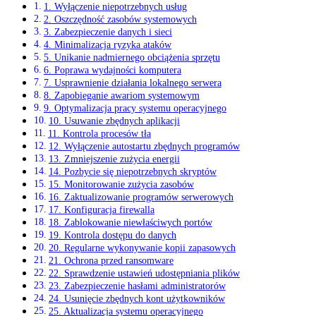
1. Wyłączenie niepotrzebnych usług
2. Oszczędność ⁢zasobów systemowych
3. Zabezpieczenie danych i sieci
4. Minimalizacja⁤ ryzyka ataków
5.⁤ Unikanie nadmiernego obciążenia sprzętu
6. Poprawa wydajności komputera
7. Usprawnienie ⁣działania lokalnego serwera
8. Zapobieganie awariom systemowym
9. ⁢Optymalizacja pracy systemu operacyjnego
10. Usuwanie zbędnych aplikacji
11. Kontrola procesów tła
12.⁣ Wyłączenie autostartu ⁣zbędnych programów
13. Zmniejszenie zużycia energii
14. ‌Pozbycie się niepotrzebnych skryptów
15. Monitorowanie zużycia zasobów
16. Zaktualizowanie programów serwerowych
17. ​Konfiguracja firewalla
18. Zablokowanie niewłaściwych portów
19.‌ Kontrola dostępu do ​danych
20. Regularne wykonywanie kopii zapasowych
21.‌ Ochrona​ przed‍ ransomware
22. Sprawdzenie ustawień udostępniania plików
23. Zabezpieczenie ⁢hasłami ​administratorów
24. Usunięcie ⁤zbędnych kont użytkowników
25. Aktualizacja ⁣systemu operacyjnego