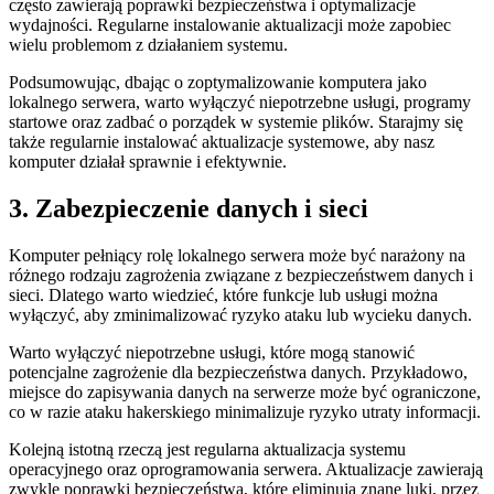
często⁢ zawierają poprawki bezpieczeństwa⁢ i optymalizacje
wydajności. Regularne instalowanie‍ aktualizacji może ‍zapobiec
wielu problemom z ⁢działaniem systemu.
Podsumowując,‌ dbając o zoptymalizowanie komputera jako ​
lokalnego serwera, warto⁣ wyłączyć niepotrzebne usługi, programy
startowe oraz zadbać ⁤o porządek w systemie⁤ plików.‍ Starajmy się
także regularnie instalować aktualizacje systemowe, aby⁤ nasz
‌komputer działał sprawnie i efektywnie.
3. Zabezpieczenie danych i sieci
Komputer pełniący rolę lokalnego serwera może być narażony na
różnego​ rodzaju zagrożenia związane z bezpieczeństwem danych i
sieci. Dlatego warto wiedzieć, które funkcje lub usługi można
wyłączyć, aby zminimalizować ryzyko⁢ ataku lub wycieku danych.
Warto wyłączyć niepotrzebne usługi, które mogą stanowić
potencjalne zagrożenie​ dla bezpieczeństwa danych. ⁢Przykładowo,
miejsce do zapisywania ​danych ⁤na serwerze ⁢może być⁢ ograniczone,
co w⁤ razie​ ataku hakerskiego minimalizuje ryzyko utraty informacji.
Kolejną istotną rzeczą ⁢jest regularna⁢ aktualizacja systemu
operacyjnego ‍oraz oprogramowania serwera. Aktualizacje zawierają
zwykle⁤ poprawki bezpieczeństwa, które eliminują znane luki,‌ przez