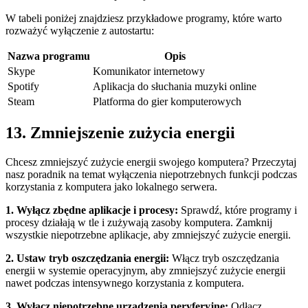
W tabeli poniżej znajdziesz przykładowe programy, które warto
rozważyć wyłączenie z autostartu:
Nazwa programu
Opis
Skype
Komunikator internetowy
Spotify
Aplikacja‍ do słuchania ⁤muzyki online
Steam
Platforma do gier komputerowych
13. Zmniejszenie zużycia energii
Chcesz zmniejszyć zużycie energii swojego komputera? ​Przeczytaj
nasz poradnik na temat⁤ wyłączenia niepotrzebnych funkcji podczas
‍korzystania z komputera jako ‌lokalnego ‌serwera.
1. Wyłącz zbędne aplikacje i procesy:
Sprawdź, które programy⁤ i
procesy działają w​ tle i zużywają zasoby ⁢komputera. Zamknij
wszystkie‌ niepotrzebne ‌aplikacje, aby ⁤zmniejszyć zużycie energii.
2. Ustaw‍ tryb ⁣oszczędzania​ energii:
Włącz tryb oszczędzania
⁢energii w systemie operacyjnym, aby zmniejszyć zużycie energii
nawet podczas intensywnego⁢ korzystania z komputera.
3.⁢ Wyłącz niepotrzebne urządzenia peryferyjne:
​Odłącz