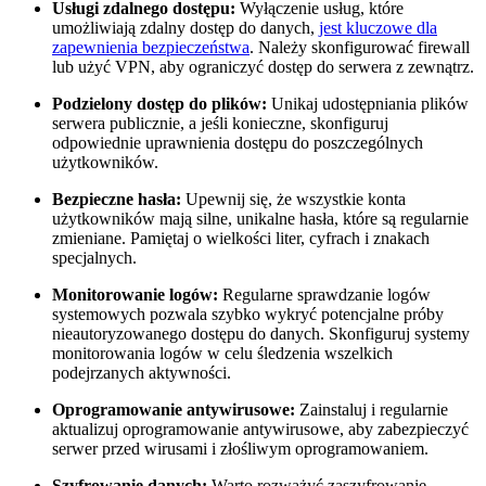
Usługi zdalnego ⁣dostępu:
Wyłączenie usług, które
umożliwiają zdalny dostęp do danych,‍
jest kluczowe dla
zapewnienia bezpieczeństwa
. Należy skonfigurować‍ firewall
lub użyć VPN, ⁢aby ograniczyć dostęp do serwera z zewnątrz.
Podzielony dostęp ⁤do ⁢plików:
Unikaj udostępniania plików⁤
serwera ⁣publicznie, a jeśli konieczne, skonfiguruj
‍odpowiednie uprawnienia dostępu do poszczególnych
użytkowników.
Bezpieczne ⁣hasła:
Upewnij się, że wszystkie konta
użytkowników mają silne,‍ unikalne ‍hasła, które są regularnie
zmieniane. Pamiętaj o wielkości liter, cyfrach i znakach ​
specjalnych.
Monitorowanie logów:
Regularne sprawdzanie logów
‍systemowych pozwala szybko wykryć potencjalne próby
⁤nieautoryzowanego dostępu do danych.​ Skonfiguruj systemy
monitorowania logów w celu śledzenia wszelkich​
podejrzanych ⁤aktywności.
Oprogramowanie antywirusowe:
⁤Zainstaluj ‌i regularnie
aktualizuj oprogramowanie antywirusowe, aby zabezpieczyć⁤
serwer przed‍ wirusami i złośliwym ‌oprogramowaniem.
Szyfrowanie danych:
Warto ‍rozważyć zaszyfrowanie