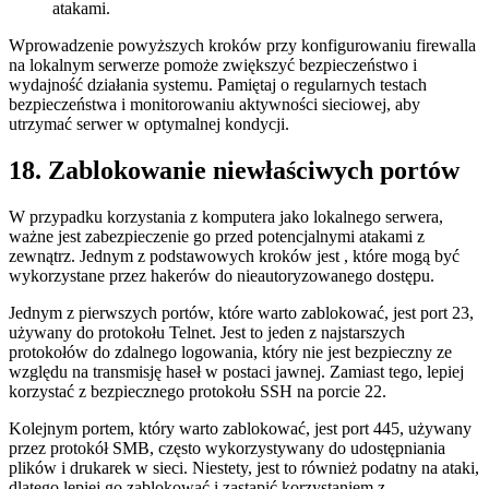
atakami.
Wprowadzenie powyższych kroków przy konfigurowaniu firewalla
na lokalnym serwerze pomoże zwiększyć bezpieczeństwo ‌i
wydajność działania ‍systemu. Pamiętaj‌ o ‌regularnych testach
bezpieczeństwa i monitorowaniu⁤ aktywności sieciowej,⁣ aby
utrzymać⁣ serwer w optymalnej kondycji.
18. Zablokowanie niewłaściwych portów
W ⁤przypadku korzystania ‍z⁣ komputera jako lokalnego ⁣serwera,
⁢ważne jest zabezpieczenie go przed potencjalnymi atakami z
zewnątrz.‌ Jednym z⁢ podstawowych kroków jest , które mogą być
wykorzystane przez ‌hakerów do nieautoryzowanego dostępu.
Jednym z pierwszych ⁢portów, które warto zablokować, jest port 23,
używany do protokołu Telnet. Jest to jeden z najstarszych
protokołów ⁢do zdalnego‌ logowania, który nie jest bezpieczny ze⁣
względu na transmisję haseł w⁣ postaci ⁤jawnej.‌ Zamiast⁢ tego, lepiej⁢
korzystać z bezpiecznego protokołu SSH na porcie ‌22.
Kolejnym portem, który warto zablokować,‌ jest port 445, używany⁤
przez ⁣protokół SMB, często wykorzystywany do udostępniania
plików i⁣ drukarek w sieci. Niestety, jest ⁢to również podatny na ataki,
dlatego lepiej go zablokować i zastąpić korzystaniem z⁢