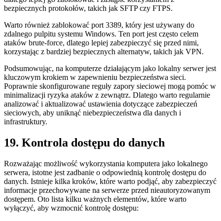
bezpiecznych protokołów,⁣ takich jak SFTP czy FTPS.
Warto również zablokować port 3389, ‌który jest ‌używany ‌do
zdalnego pulpitu systemu Windows.⁣ Ten port⁢ jest często celem⁤
ataków​ brute-force, ‌dlatego lepiej zabezpieczyć się przed nimi,
korzystając z bardziej bezpiecznych alternatyw, takich jak VPN.
Podsumowując, na komputerze działającym jako ⁢lokalny ‍serwer ​jest
kluczowym ⁤krokiem w zapewnieniu ⁣bezpieczeństwa sieci. ​
Poprawnie skonfigurowane reguły zapory sieciowej mogą pomóc w
minimalizacji ryzyka ataków z⁣ zewnątrz. Dlatego​ warto regularnie
analizować i aktualizować ustawienia⁣ dotyczące zabezpieczeń
sieciowych, aby uniknąć niebezpieczeństwa dla danych i
infrastruktury.
19.‌ Kontrola dostępu do ​danych
Rozważając możliwość wykorzystania komputera jako lokalnego
serwera, istotne⁢ jest⁣ zadbanie o odpowiednią⁤ kontrolę dostępu ‍do
‌danych. Istnieje kilka kroków, ⁤które warto⁣ podjąć, aby⁣ zabezpieczyć
informacje przechowywane na serwerze​ przed nieautoryzowanym
dostępem. Oto⁤ lista kilku ważnych elementów, które warto
wyłączyć, ‌aby⁣ wzmocnić kontrolę dostępu: