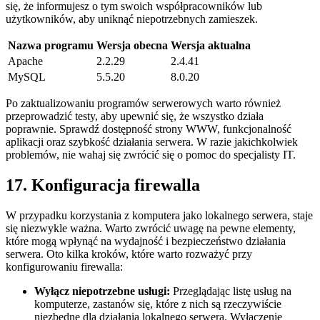
⁢się, że informujesz o tym ⁢swoich współpracowników lub
użytkowników, aby uniknąć niepotrzebnych zamieszek.
Nazwa programu
Wersja obecna
Wersja aktualna
Apache
2.2.29
2.4.41
MySQL
5.5.20
8.0.20
Po zaktualizowaniu programów serwerowych warto również⁣
przeprowadzić testy, aby upewnić się, że wszystko działa⁣
poprawnie. Sprawdź⁢ dostępność strony WWW, funkcjonalność
aplikacji oraz szybkość działania serwera. W razie jakichkolwiek⁢
problemów, ⁣nie wahaj⁢ się ​zwrócić się o pomoc do specjalisty IT.
17. ​Konfiguracja firewalla
W przypadku korzystania z komputera jako lokalnego serwera, staje
się niezwykle ważna. Warto⁢ zwrócić uwagę na​ pewne elementy,⁤
które mogą ‌wpłynąć na⁣ wydajność i bezpieczeństwo działania
serwera. Oto kilka kroków, które ‌warto rozważyć przy
konfigurowaniu firewalla:
Wyłącz niepotrzebne usługi:
Przeglądając listę⁢ usług na
komputerze, ⁣zastanów się, które z nich są rzeczywiście
niezbędne dla działania⁣ lokalnego serwera. Wyłączenie