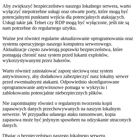
Aby zwiększyć bezpieczeństwo naszego lokalnego​ serwera, warto
wyłączyć niepotrzebne usługi oraz otwarte porty, które mogą być
potencjalnymi punktami wejścia ⁣dla potencjalnych‍ atakujących.
Usługi takie jak Telnet czy⁤ RDP mogą⁤ być ⁣wyłączone, jeśli nie są
nam potrzebne do regularnego użytku.
Ważne jest⁤ również regularne aktualizowanie oprogramowania oraz⁢
systemu ‍operacyjnego naszego komputera serwerowego.
Aktualizacje ⁣często⁤ zawierają poprawki bezpieczeństwa, które⁤
pomagają chronić ⁣nasz system przed lukami exploitów,
wykorzystywanymi przez‍ hakerów.
Warto również zainstalować zaporę sieciową⁣ oraz system
antywirusowy, aby⁢ dodatkowo zabezpieczyć nasz lokalny ‍serwer
przed ewentualnymi atakami. Odpowiednio skonfigurowane
oprogramowanie antywirusowe pomaga​ w wykryciu i
‍zablokowaniu potencjalnie‍ niebezpiecznych⁢ plików.
Nie ⁤zapominajmy również o regularnym tworzeniu ‍kopii
zapasowych danych ⁤przechowywanych na naszym lokalnym
serwerze. W przypadku udanego ataku ransomware, kopia
zapasowa⁣ może być jedynym ⁤sposobem na odzyskanie utraconych⁢
danych.
Dbając o bezpieczeństwo‌ naszego lokalnego serwera,