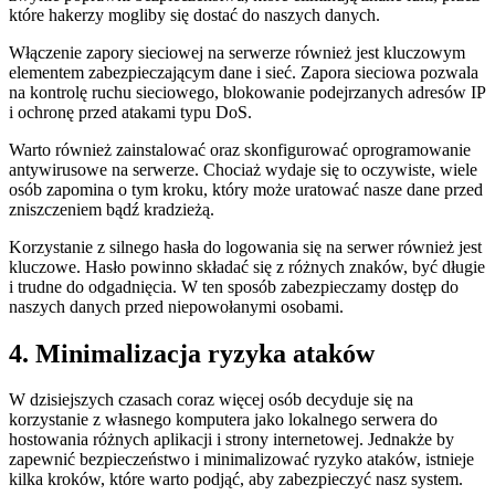
które‍ hakerzy mogliby się dostać do naszych danych.
Włączenie zapory‌ sieciowej na serwerze również jest kluczowym
elementem zabezpieczającym dane i sieć. ‍Zapora sieciowa ⁣pozwala
na kontrolę⁤ ruchu sieciowego, ‌blokowanie ‍podejrzanych adresów IP⁢
i ochronę przed atakami​ typu DoS.
Warto również zainstalować oraz⁣ skonfigurować oprogramowanie
antywirusowe na serwerze.‌ Chociaż wydaje się to oczywiste, wiele
osób⁢ zapomina o tym kroku, który⁣ może uratować nasze dane przed
zniszczeniem bądź kradzieżą.
Korzystanie z silnego hasła do logowania się na serwer⁤ również jest
kluczowe. Hasło powinno składać się z różnych znaków,⁢ być długie
i trudne do odgadnięcia. W ten sposób zabezpieczamy dostęp do
naszych danych przed niepowołanymi‍ osobami.
4. Minimalizacja⁤ ryzyka ataków
W⁤ dzisiejszych czasach⁣ coraz więcej osób decyduje​ się na
⁢korzystanie z własnego komputera jako lokalnego ⁢serwera do⁤
hostowania różnych aplikacji i⁢ strony internetowej. Jednakże by
⁢zapewnić‌ bezpieczeństwo i minimalizować ryzyko ataków, istnieje
kilka kroków, które warto podjąć, aby zabezpieczyć nasz system.