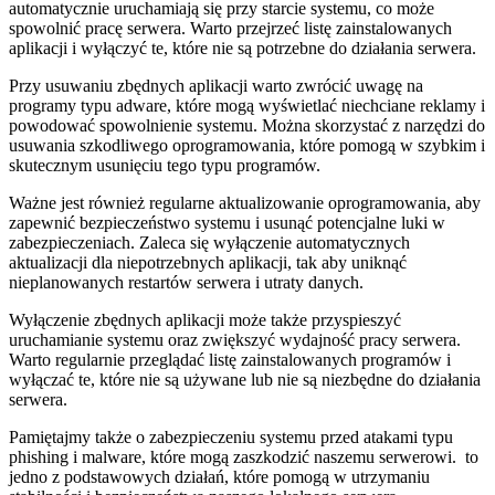
automatycznie‍ uruchamiają się⁣ przy starcie systemu, co może
⁤spowolnić ‍pracę serwera. ‍Warto przejrzeć‍ listę zainstalowanych‌
aplikacji i‌ wyłączyć te, które nie są ⁢potrzebne​ do działania⁤ serwera.
Przy ‍usuwaniu zbędnych ⁣aplikacji warto zwrócić uwagę na
programy typu adware, które ‍mogą wyświetlać niechciane reklamy⁣ i
powodować spowolnienie systemu.⁣ Można ​skorzystać z narzędzi do
usuwania szkodliwego oprogramowania, ⁤które pomogą w szybkim i
skutecznym usunięciu tego typu programów.
Ważne⁤ jest również regularne aktualizowanie oprogramowania,⁢ aby
zapewnić bezpieczeństwo systemu i usunąć potencjalne luki w
zabezpieczeniach. Zaleca się ⁣wyłączenie automatycznych
⁤aktualizacji dla niepotrzebnych aplikacji, tak aby uniknąć
nieplanowanych restartów ⁣serwera​ i utraty danych.
Wyłączenie ‌zbędnych aplikacji może także ​przyspieszyć
uruchamianie systemu oraz zwiększyć ‌wydajność‍ pracy⁣ serwera.
Warto ‌regularnie przeglądać listę zainstalowanych programów i
wyłączać te, które nie są używane lub nie są ​niezbędne do działania
serwera.
Pamiętajmy także o ​zabezpieczeniu systemu‍ przed atakami typu
phishing i malware, które mogą zaszkodzić naszemu serwerowi. ‍ to
jedno⁢ z podstawowych ⁣działań, które pomogą‍ w⁢ utrzymaniu