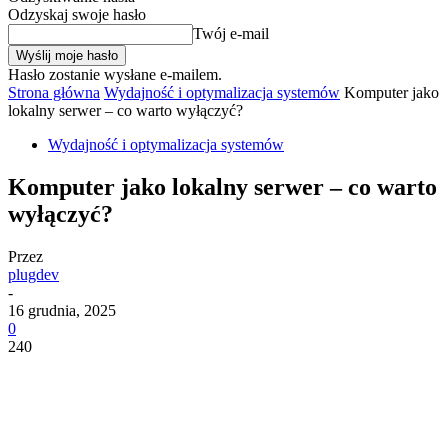
Odzyskaj swoje hasło
Twój e-mail
Hasło zostanie wysłane e-mailem.
Strona główna
Wydajność i optymalizacja systemów
Komputer jako
lokalny serwer – co warto wyłączyć?
Wydajność i optymalizacja systemów
Komputer jako lokalny serwer – co warto
wyłączyć?
Przez
plugdev
-
16 grudnia, 2025
0
240