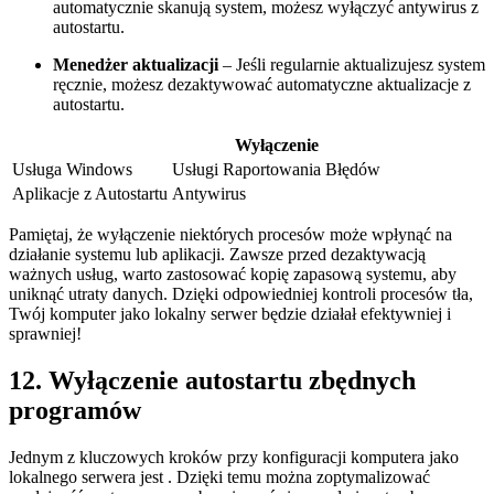
‌automatycznie‌ skanują system, możesz wyłączyć antywirus z
autostartu.
Menedżer aktualizacji
– Jeśli regularnie aktualizujesz⁢ system
ręcznie, możesz⁤ dezaktywować automatyczne‍ aktualizacje z
autostartu.
Wyłączenie
Usługa⁢ Windows
Usługi‌ Raportowania Błędów
Aplikacje z⁢ Autostartu
Antywirus
Pamiętaj, ⁤że wyłączenie niektórych⁣ procesów ​może⁤ wpłynąć na
działanie ‌systemu lub aplikacji. Zawsze ‍przed dezaktywacją
⁤ważnych usług, warto zastosować kopię zapasową systemu, aby‌
uniknąć​ utraty danych. Dzięki odpowiedniej kontroli procesów tła,
Twój komputer​ jako lokalny‍ serwer będzie działał ‍efektywniej i
sprawniej!
12.⁣ Wyłączenie autostartu ⁣zbędnych
programów
Jednym‌ z kluczowych kroków‍ przy ⁣konfiguracji​ komputera jako
lokalnego‌ serwera jest ⁣. Dzięki temu ⁢można zoptymalizować