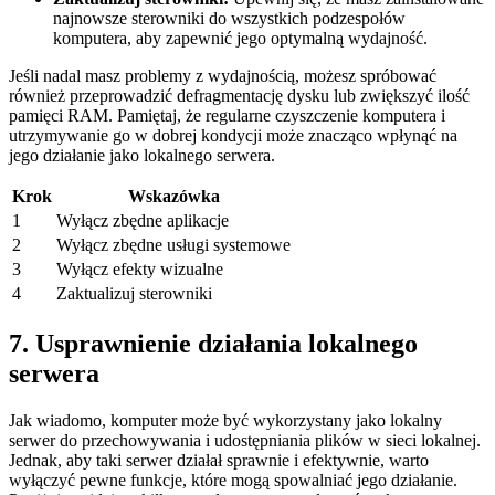
najnowsze sterowniki do wszystkich ‍podzespołów⁤
komputera, aby zapewnić jego optymalną wydajność.
Jeśli nadal masz problemy⁢ z wydajnością, możesz spróbować
również przeprowadzić defragmentację ‍dysku⁢ lub zwiększyć ilość
pamięci RAM.⁢ Pamiętaj, że regularne czyszczenie komputera‍ i
utrzymywanie ​go w⁤ dobrej kondycji może⁤ znacząco wpłynąć ‍na
jego ⁤działanie jako⁢ lokalnego serwera.
Krok
Wskazówka
1
Wyłącz zbędne aplikacje
2
Wyłącz zbędne‍ usługi systemowe
3
Wyłącz efekty ‍wizualne
4
Zaktualizuj ⁣sterowniki
7. Usprawnienie ⁣działania lokalnego
serwera
Jak ‌wiadomo, ​komputer ‍może⁤ być wykorzystany jako lokalny
serwer do przechowywania i udostępniania plików w sieci lokalnej.
Jednak, aby taki serwer działał sprawnie i efektywnie, warto
wyłączyć‍ pewne‍ funkcje, które mogą spowalniać‌ jego działanie.