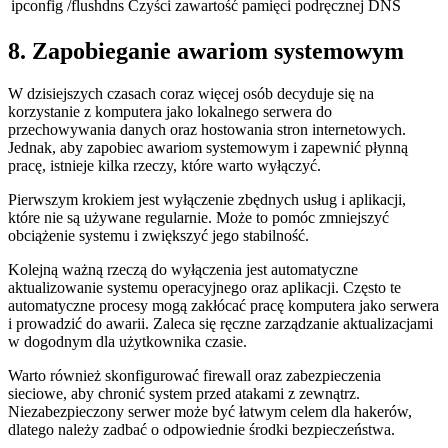
ipconfig /flushdns
Czyści zawartość pamięci podręcznej⁤ DNS
8. Zapobieganie awariom systemowym
W ‍dzisiejszych czasach coraz więcej ‌osób decyduje ‍się na
korzystanie⁣ z komputera jako ‍lokalnego serwera do
przechowywania danych oraz hostowania stron internetowych.
Jednak, aby zapobiec awariom systemowym i zapewnić ‍płynną ​
pracę, istnieje kilka rzeczy, które ⁤warto wyłączyć.
Pierwszym krokiem jest wyłączenie zbędnych usług i aplikacji,
‍które nie są używane regularnie. Może ​to pomóc zmniejszyć
obciążenie systemu i‍ zwiększyć jego ​stabilność.
Kolejną⁤ ważną rzeczą do wyłączenia jest automatyczne ​
aktualizowanie⁣ systemu operacyjnego oraz aplikacji.‍ Często te
automatyczne procesy ‌mogą zakłócać pracę komputera jako serwera
i⁤ prowadzić ‌do⁢ awarii. Zaleca się ⁢ręczne zarządzanie aktualizacjami⁣
w dogodnym dla użytkownika czasie.
Warto również skonfigurować firewall oraz⁢ zabezpieczenia
sieciowe, aby chronić system przed‌ atakami z ⁣zewnątrz.
Niezabezpieczony serwer może być łatwym celem ⁣dla hakerów,
dlatego ⁤należy zadbać o ​odpowiednie środki bezpieczeństwa.