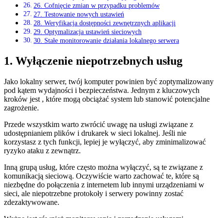
26. Cofnięcie zmian w przypadku problemów
27. Testowanie ⁢nowych ustawień
28. Weryfikacja dostępności​ zewnętrznych ‌aplikacji
29. Optymalizacja ustawień​ sieciowych
30. Stałe monitorowanie ‍działania​ lokalnego serwera
1. Wyłączenie niepotrzebnych usług
Jako lokalny serwer, twój ‍komputer ⁤powinien być zoptymalizowany
pod ‌kątem wydajności i bezpieczeństwa.‍ Jednym z ⁤kluczowych
kroków jest , które⁤ mogą obciążać system lub stanowić potencjalne
zagrożenie.
Przede wszystkim warto zwrócić uwagę na usługi związane z
udostępnianiem plików i drukarek w⁣ sieci lokalnej.⁢ Jeśli nie
korzystasz⁣ z tych​ funkcji, lepiej je‍ wyłączyć, aby zminimalizować
ryzyko ataku z zewnątrz.
Inną grupą usług, które często można wyłączyć,⁣ są te związane⁢ z
komunikacją sieciową. Oczywiście warto zachować te, które są
niezbędne do połączenia ‍z internetem lub innymi urządzeniami w
sieci, ale​ niepotrzebne protokoły i serwery ⁣powinny zostać
zdezaktywowane.