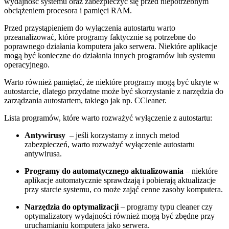
wydajność systemu oraz zabezpieczyć się przed niepotrzebnym
obciążeniem procesora i pamięci RAM.
Przed przystąpieniem do wyłączenia ‌autostartu warto
przeanalizować, które programy faktycznie są potrzebne do
poprawnego działania komputera jako serwera.‌ Niektóre aplikacje
mogą być konieczne do działania innych programów ⁣lub systemu
operacyjnego.
Warto również pamiętać, że niektóre programy mogą‌ być ukryte w
autostarcie, dlatego ⁢przydatne może⁣ być skorzystanie z narzędzia ⁣do
​zarządzania autostartem, takiego jak‌ np. CCleaner.
Lista‍ programów, które warto rozważyć ‍wyłączenie z autostartu:
Antywirusy
⁤ – jeśli korzystamy z innych metod
zabezpieczeń, warto rozważyć⁣ wyłączenie autostartu
‍antywirusa.
Programy do automatycznego aktualizowania
– niektóre‌
aplikacje automatycznie sprawdzają ‍i ‍pobierają ⁤aktualizacje
przy ⁣starcie systemu, co może zająć cenne zasoby komputera.
Narzędzia do optymalizacji
– programy typu cleaner czy‌
optymalizatory wydajności również mogą być zbędne przy⁣
uruchamianiu komputera jako ⁢serwera.