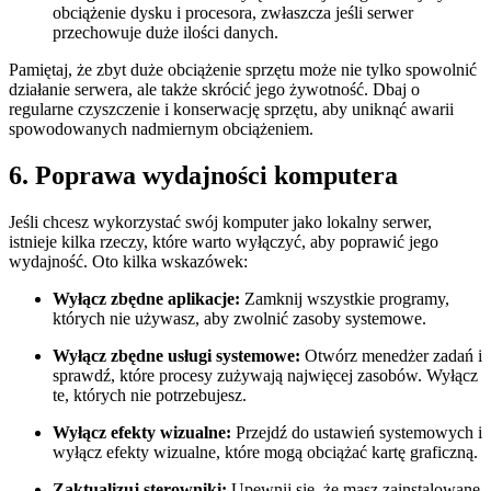
obciążenie ⁤dysku i procesora, zwłaszcza jeśli serwer
przechowuje duże ilości danych.
Pamiętaj,⁢ że zbyt duże obciążenie sprzętu może nie tylko spowolnić​
działanie serwera, ale także⁣ skrócić ​jego żywotność.⁤ Dbaj o
regularne czyszczenie‍ i ⁤konserwację sprzętu, aby uniknąć awarii
spowodowanych nadmiernym obciążeniem.
6. Poprawa wydajności komputera
Jeśli chcesz⁤ wykorzystać swój komputer jako​ lokalny serwer,
istnieje kilka ⁤rzeczy, które warto wyłączyć,‍ aby poprawić jego
wydajność. Oto​ kilka wskazówek:
Wyłącz zbędne aplikacje:
​Zamknij wszystkie programy,⁤
których ⁢nie używasz, aby zwolnić​ zasoby systemowe.
Wyłącz zbędne ⁢usługi systemowe:
Otwórz menedżer zadań i
sprawdź, ⁣które procesy​ zużywają​ najwięcej​ zasobów.⁢ Wyłącz
te, których nie potrzebujesz.
Wyłącz⁢ efekty wizualne:
Przejdź‍ do ustawień ‍systemowych​ i
wyłącz ⁢efekty wizualne, ⁤które mogą obciążać kartę graficzną.
Zaktualizuj sterowniki:
Upewnij się,‍ że ‌masz zainstalowane